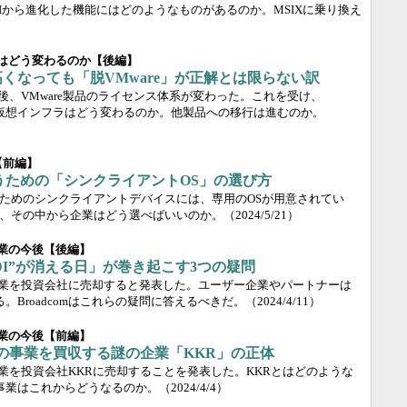
SIから進化した機能にはどのようなものがあるのか。MSIXに乗り換え
略はどう変わるのか【後編】
高くなっても「脱VMware」が正解とは限らない訳
re買収後、VMware製品のライセンス体系が変わった。これを受け、
した仮想インフラはどう変わるのか。他製品への移行は進むのか。
【前編】
うための「シンクライアントOS」の選び方
ためのシンクライアントデバイスには、専用のOSが用意されてい
、その中から企業はどう選べばいいのか。
（2024/5/21）
事業の今後【後編】
VDI”が消える日」が巻き起こす3つの疑問
のEUC事業を投資会社に売却すると発表した。ユーザー企業やパートナーは
。Broadcomはこれらの疑問に答えるべきだ。
（2024/4/11）
事業の今後【前編】
wareの事業を買収する謎の企業「KKR」の正体
のEUC事業を投資会社KKRに売却することを発表した。KKRとはどのような
UC事業はこれからどうなるのか。
（2024/4/4）