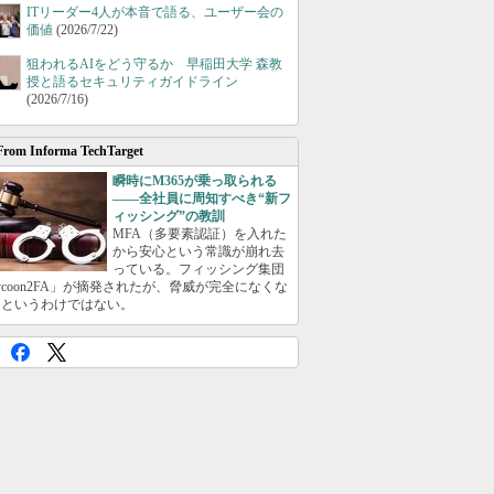
ITリーダー4人が本音で語る、ユーザー会の
価値
(2026/7/22)
狙われるAIをどう守るか 早稲田大学 森教
授と語るセキュリティガイドライン
(2026/7/16)
From Informa TechTarget
瞬時にM365が乗っ取られる
――全社員に周知すべき“新フ
ィッシング”の教訓
MFA（多要素認証）を入れた
から安心という常識が崩れ去
っている。フィッシング集団
ycoon2FA」が摘発されたが、脅威が完全になくな
たというわけではない。