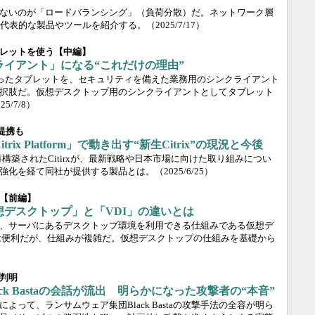
ないのが「ロードバランシング」（負荷分散）だ。ネットワーク層
代表的な製品やツールを紹介する。
（2025/7/17）
レットを使う【中編】
イアント」になる“これだけの理由”
ab」といったタブレットを、セキュリティを備えた業務用のシンクライアント
択肢だ。仮想デスクトップ用のシンクライアントとしてタブレット
25/7/8）
的提携も
ix Platform」で動き出す“新生Citrix”の現況と今後
oup傘下で再構築されたCitirxが、最新戦略や日本市場に向けた取り組みについ
強化を経て同社が提供する製品とは。
（2025/6/25）
【前編】
デスクトップ」と「VDI」の違いとは
、サーバにあるデスクトップ環境を利用できる仕組みである仮想デ
は便利だが、仕組みが複雑だ。仮想デスクトップの仕組みを基礎から
判明
ck Bastaの会話が流出 明らかになった攻撃者の“本音”
よって、ランサムウェア集団Black Bastaの攻撃手法の全容が明ら