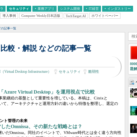
フラ
セキュリティ
業務アプリ
システム開発
IT経営
インダストリー
導入事例
Computer Weekly日本語版
ホワイトペーパー
TechTarget.AI
AI
経営とIT
医療IT
中堅・中小企業とIT
教育IT
などの記事一覧
例・比較・解説 などの記事一覧
80
題
（Virtual Desktop Infrastructure）
セキュリティ
脆弱性
Azure Virtual Desktop」を運用視点で比較
事業継続の基盤として重要性を増している。本稿は、Citrixと
I製品について、アーキテクチャと運用方針の違いから特徴を整理し、選定の
ント管理の未来
”したOmnissa、その新たな戦略とは？
き継いだOmnissa。同社のイベントで、VMware時代とは全く違う方向性