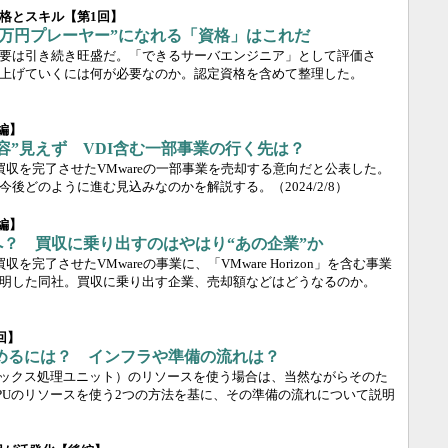
格とスキル【第1回】
00万円プレーヤー”になれる「資格」はこれだ
要は引き続き旺盛だ。「できるサーバエンジニア」として評価さ
上げていくには何が必要なのか。認定資格を含めて整理した。
編】
全容”見えず VDI含む一部事業の行く先は？
11月に買収を完了させたVMwareの一部事業を売却する意向だと公表した。
今後どのように進む見込みなのかを解説する。
（2024/2/8）
編】
こへ？ 買収に乗り出すのはやはり“あの企業”か
月に買収を完了させたVMwareの事業に、「VMware Horizon」を含む事業
明した同社。買収に乗り出す企業、売却額などはどうなるのか。
回】
始めるには？ インフラや準備の流れは？
ィックス処理ユニット）のリソースを使う場合は、当然ながらそのた
PUのリソースを使う2つの方法を基に、その準備の流れについて説明