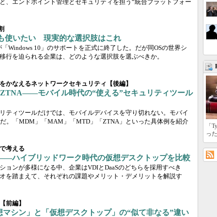
と、エンドポイント管理とセキュリティを担う“統合プラットフォー
割
れからも使いたい 現実的な選択肢はこれ
softが「Windows 10」のサポートを正式に終了した。だが同OSの世界シ
移行を迫られる企業は、どのような選択肢を選ぶべきか。
をかなえるネットワークセキュリティ【後編】
、ZTNA――モバイル時代の“使える”セキュリティツール
リティツールだけでは、モバイルデバイスを守り切れない。モバイ
。「MDM」「MAM」「MTD」「ZTNA」といった具体例を紹介
「T
っ
で考える
」か――ハイブリッドワーク時代の仮想デスクトップを比較
ョンが多様になる中、企業はVDIとDaaSのどちらを採用すべき
オを踏まえて、それぞれの課題やメリット・デメリットを解説す
【前編】
想マシン」と「仮想デスクトップ」の“似て非なる”違い