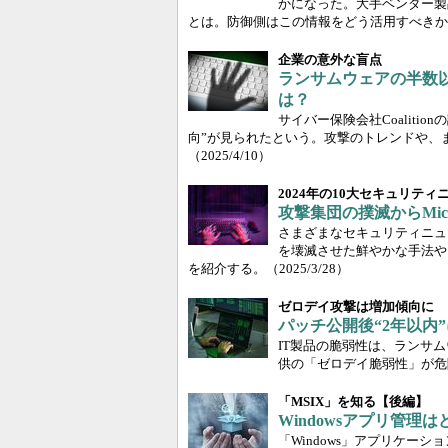
かになった。大手ベンダー製
とは。防御側はこの情報をどう活用すべきか
企業の意外な盲点
ランサムウェアの半数
は？
サイバー保険会社Coalit
向”が見られたという。攻撃のトレンドや、
（2025/4/10）
2024年の10大セキュリテ
攻撃集団の撲滅からMic
さまざまなセキュリティニュ
を壊滅させた鮮やかな手法や、
を紹介する。
（2025/3/28）
ゼロデイ攻撃は増加傾向に
パッチ公開後“2年以内
IT製品の脆弱性は、ランサ
供の「ゼロデイ脆弱性」が危
「MSIX」を知る【後編】
Windowsアプリ管
「Windows」アプリケー