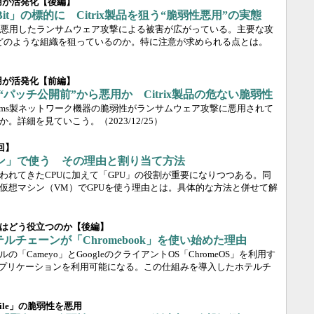
の悪用が活発化【後編】
it」の標的に Citrix製品を狙う“脆弱性悪用”の実態
品の脆弱性を悪用したランサムウェア攻撃による被害が広がっている。主要な攻
だ。どのような組織を狙っているのか。特に注意が求められる点とは。
の悪用が活発化【前編】
が“パッチ公開前”から悪用か Citrix製品の危ない脆弱性
Systems製ネットワーク機器の脆弱性がランサムウェア攻撃に悪用されて
か。詳細を見ていこう。
（2023/12/25）
回】
シン」で使う その理由と割り当て方法
われてきたCPUに加えて「GPU」の役割が重要になりつつある。同
仮想マシン（VM）でGPUを使う理由とは。具体的な方法と併せて解
はどう役立つのか【後編】
ホテルチェーンが「Chromebook」を使い始めた理由
Cameyo」とGoogleのクライアントOS「ChromeOS」を利用す
のアプリケーションを利用可能になる。この仕組みを導入したホテルチ
eFile」の脆弱性を悪用