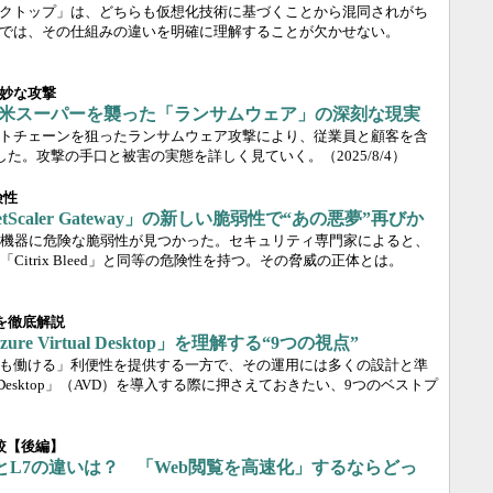
クトップ」は、どちらも仮想化技術に基づくことから混同されがち
では、その仕組みの違いを明確に理解することが欠かせない。
妙な攻撃
撃 米スーパーを襲った「ランサムウェア」の深刻な現実
トチェーンを狙ったランサムウェア攻撃により、従業員と顧客を含
出した。攻撃の手口と被害の実態を詳しく見ていく。
（2025/8/4）
険性
「NetScaler Gateway」の新しい脆弱性で“あの悪夢”再びか
ネットワーク機器に危険な脆弱性が見つかった。セキュリティ専門家によると、
「Citrix Bleed」と同等の危険性を持つ。その脅威の正体とは。
術を徹底解説
e Virtual Desktop」を理解する“9つの視点”
も働ける」利便性を提供する一方で、その運用には多くの設計と準
ual Desktop」（AVD）を導入する際に押さえておきたい、9つのベストプ
較【後編】
とL7の違いは？ 「Web閲覧を高速化」するならどっ