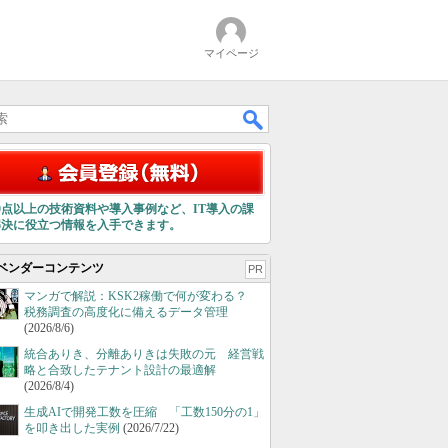
マイページ
00点以上の技術資料や導入事例など、IT導入の課
解決に役立つ情報を入手できます。
ベンダーコンテンツ
PR
マンガで解説：KSK2稼働で何が変わる？
税務調査の高度化に備えるデータ管理
(2026/8/6)
統合ありき、分離ありきは失敗の元 経営戦
略と合致したテナント設計の最適解
(2026/8/4)
生成AIで開発工数を圧縮 「工数150分の1」
を叩き出した実例
(2026/7/22)