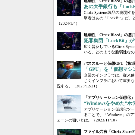
脆弱性「Citrix Bleed」
あの大手銀行も「LockB
Citrix Systems製
撃者はあの「LockBit」
（2024/1/4）
脆弱性「Citrix Bleed」
犯罪集団「LockBit」
広く普及しているCitrix 
いる。どのような脆弱性なの
パススルーと仮想GPU【第1
「GPU」を「仮想マ
企業のインフラでは、従来使
じくインフラにおいて重要な
説する。
（2023/12/21）
「アプリケーション仮想化」
“Windowsをやめた”
アプリケーション仮想化ツールの「
ることで、「Windows」
ェーンの狙いとは。
（2023/11/10）
ファイル共有「Citrix Shar