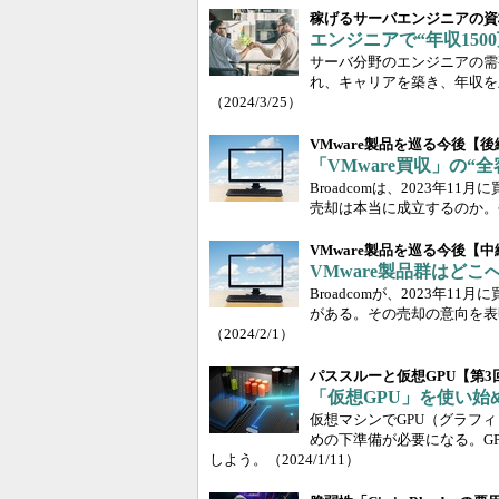
稼げるサーバエンジニアの資
エンジニアで“年収15
サーバ分野のエンジニアの需
れ、キャリアを築き、年収を
（2024/3/25）
VMware製品を巡る今後【後
「VMware買収」の“
Broadcomは、2023年
売却は本当に成立するのか。
VMware製品を巡る今後【中
VMware製品群はど
Broadcomが、2023年11
がある。その売却の意向を表
（2024/2/1）
パススルーと仮想GPU【第3
「仮想GPU」を使い
仮想マシンでGPU（グラフ
めの下準備が必要になる。G
しよう。
（2024/1/11）