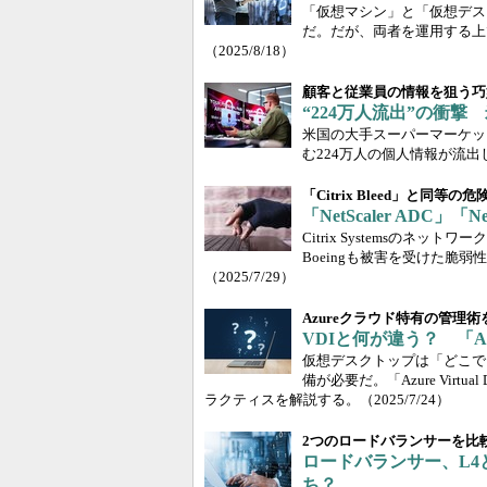
「仮想マシン」と「仮想デス
だ。だが、両者を運用する上
（2025/8/18）
顧客と従業員の情報を狙う巧
“224万人流出”の衝
米国の大手スーパーマーケッ
む224万人の個人情報が流
「Citrix Bleed」と同等の危
「NetScaler ADC」
Citrix Systemsの
Boeingも被害を受けた脆弱性
（2025/7/29）
Azureクラウド特有の管理
VDIと何が違う？ 「Azur
仮想デスクトップは「どこで
備が必要だ。「Azure Virt
ラクティスを解説する。
（2025/7/24）
2つのロードバランサーを比
ロードバランサー、L4
ち？