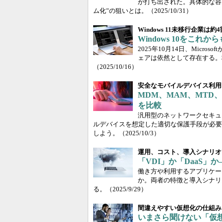
が打ち出された。具体的な容
ム化”の狙いとは。
（2025/10/31）
Windows 11未移行企業は約4
Windows 10をこ
2025年10月14日、Micro
ェアは依然として存在する。
（2025/10/16）
安全なモバイルデバイス利用
MDM、MAM、MTD
を比較
汎用型のネットワークセキュ
ルデバイスを想定した適切な保護手段が必要だ
しよう。
（2025/10/3）
運用、コスト、導入シナリオ
「VDI」か「DaaS
働き方や利用するアプリケーシ
か。両者の特徴と導入シナリ
る。
（2025/9/29）
間違えやすい仮想化の仕組み
いまさら聞けない「仮