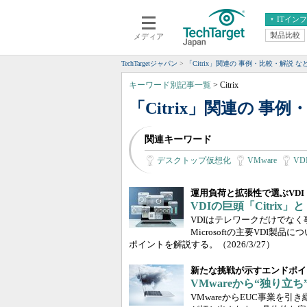
ITイン
製品比較
メディア
クラウド
エンタープライズ
ERP
仮想化
TechTargetジャパン
「Citrix」関連の 事例・比較・解説 
データ分析
サーバ＆ストレージ
キーワード別記事一覧
> Citrix
CX
スマートモバイル
「Citrix」関連の 事
情報系システム
ネットワーク
関連キーワード
システム運用管理
デスクトップ仮想化
VMware
VDI
運用負荷と拡張性で選ぶVDI
VDIの巨頭「Citrix」と「
VDIはテレワークだけでなく
Microsoftの主要VD
ポイントを解説する。
（2026/3/27）
新たな挑戦が示すエンドポイ
VMwareから“独り立ち
VMwareからEUC事業を引