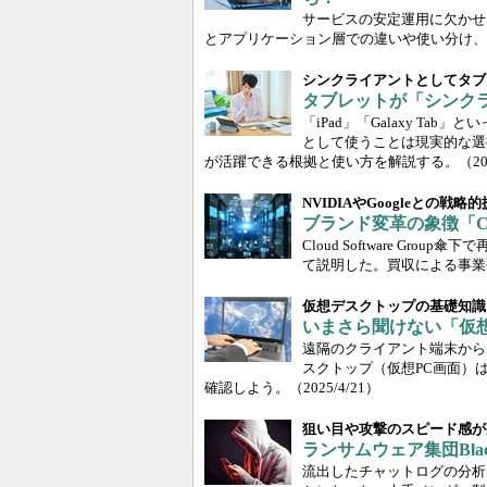
サービスの安定運用に欠かせ
とアプリケーション層での違いや使い分け、
シンクライアントとしてタブ
タブレットが「シンクラ
「iPad」「Galaxy T
として使うことは現実的な選
が活躍できる根拠と使い方を解説する。
（20
NVIDIAやGoogleとの戦略
ブランド変革の象徴「Citr
Cloud Software Gr
て説明した。買収による事業
仮想デスクトップの基礎知識
いまさら聞けない「仮想
遠隔のクライアント端末から
スクトップ（仮想PC画面）
確認しよう。
（2025/4/21）
狙い目や攻撃のスピード感が
ランサムウェア集団Bla
流出したチャットログの分析に