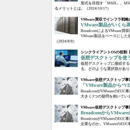
形式を目指す「MSIX」。M
るメリットとは。
（2024/10/17）
VMware買収でインフラ戦
VMware製品がいくら
BroadcomによるVMwa
VMware製品をベースに
（2024/8/8）
シンクライアントOSの役割
仮想デスクトップを使
仮想デスクトップに接続する
る。どのような選択肢があり
VMware仮想デスクトップ
「VMware製品から“
BroadcomがVMware
大きく3つの疑問を抱いている
VMware仮想デスクトップ
BroadcomからVM
BroadcomがVMware
企業なのか。VMwareのE