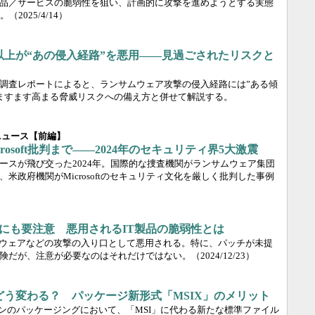
品／サービスの脆弱性を狙い、計画的に攻撃を進めようとする実態
。
（2025/4/14）
以上が“あの侵入経路”を悪用――見過ごされたリスクと
ionの調査レポートによると、ランサムウェア攻撃の侵入経路には”ある傾
ますます高まる脅威リスクへの備え方と併せて解説する。
ィニュース【前編】
rosoft批判まで――2024年のセキュリティ界5大激震
ースが飛び交った2024年。国際的な捜査機関がランサムウェア集団
米政府機関がMicrosoftのセキュリティ文化を厳しく批判した事例
”にも要注意 悪用されるIT製品の脆弱性とは
ムウェアなどの攻撃の入り口として悪用される。特に、パッチが未提
険だが、注意が必要なのはそれだけではない。
（2024/12/23）
理はどう変わる？ パッケージ新形式「MSIX」のメリット
ションのパッケージングにおいて、「MSI」に代わる新たな標準ファイル