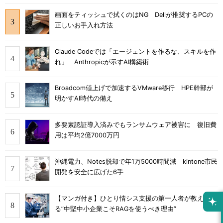
画面をティッシュで拭くのはNG Dellが推奨するPCの
正しいお手入れ方法
Claude Codeでは「エージェントを作るな、スキルを作
れ」 Anthropicが示すAI構築術
Broadcom値上げで加速するVMware移行 HPE幹部が
明かすAI時代の備え
多要素認証導入済みでもランサムウェア被害に 復旧費
用は平均2億7000万円
沖縄電力、Notes脱却で年1万5000時間減 kintone市民
開発を安全に広げた6手
【マンガ付き】ひとり情シス支援の第一人者が教え
る”中堅中小企業こそRAGを使うべき理由”