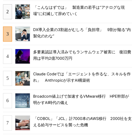
「こんなはずでは」 製造業の若手は“アナログな現
場”に幻滅して辞めていく
DX導入企業の3割超がむしろ「負担増」 9割が陥る“内
製化のわな”
多要素認証導入済みでもランサムウェア被害に 復旧費
用は平均2億7000万円
Claude Codeでは「エージェントを作るな、スキルを作
れ」 Anthropicが示すAI構築術
Broadcom値上げで加速するVMware移行 HPE幹部が
明かすAI時代の備え
「COBOL」「JCL」計7000本のAWS移行 2000社を支
える給与サービスを襲った危機