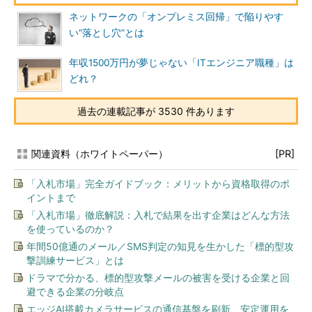
ネットワークの「オンプレミス回帰」で陥りやす
い“落とし穴”とは
年収1500万円が夢じゃない「ITエンジニア職種」は
どれ？
過去の連載記事が 3530 件あります
関連資料（ホワイトペーパー）
[PR]
「入札市場」完全ガイドブック：メリットから資格取得のポ
イントまで
「入札市場」徹底解説：入札で結果を出す企業はどんな方法
を使っているのか？
年間50億通のメール／SMS判定の知見を生かした「標的型攻
撃訓練サービス」とは
ドラマで分かる、標的型攻撃メールの被害を受ける企業と回
避できる企業の分岐点
エッジAI搭載カメラサービスの通信基盤を刷新、安定運用を