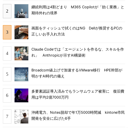
継続利用は4割どまり M365 Copilotが「効く業務」と
期待外れの境界
画面をティッシュで拭くのはNG Dellが推奨するPCの
正しいお手入れ方法
Claude Codeでは「エージェントを作るな、スキルを作
れ」 Anthropicが示すAI構築術
Broadcom値上げで加速するVMware移行 HPE幹部が
明かすAI時代の備え
多要素認証導入済みでもランサムウェア被害に 復旧費
用は平均2億7000万円
沖縄電力、Notes脱却で年1万5000時間減 kintone市民
開発を安全に広げた6手