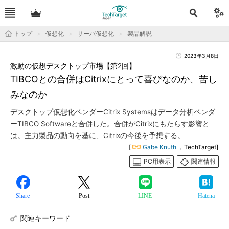
トップ
仮想化
サーバ仮想化
製品解説
2023年3月8日
激動の仮想デスクトップ市場【第2回】
TIBCOとの合併はCitrixにとって喜びなのか、苦し
みなのか
デスクトップ仮想化ベンダーCitrix Systemsはデータ分析ベンダ
ーTIBCO Softwareと合併した。合併がCitrixにもたらす影響と
は。主力製品の動向を基に、Citrixの今後を予想する。
[
Gabe Knuth
，TechTarget]
PC用表示
関連情報
Share
Post
LINE
Hatena
関連キーワード