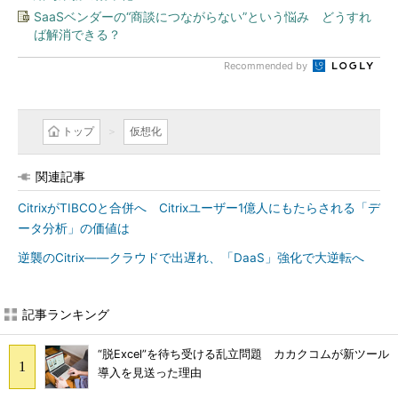
SaaSベンダーの“商談につながらない”という悩み どうすれ
ば解消できる？
Recommended by
トップ
仮想化
関連記事
CitrixがTIBCOと合併へ Citrixユーザー1億人にもたらされる「デ
ータ分析」の価値は
逆襲のCitrix――クラウドで出遅れ、「DaaS」強化で大逆転へ
記事ランキング
“脱Excel”を待ち受ける乱立問題 カカクコムが新ツール
導入を見送った理由