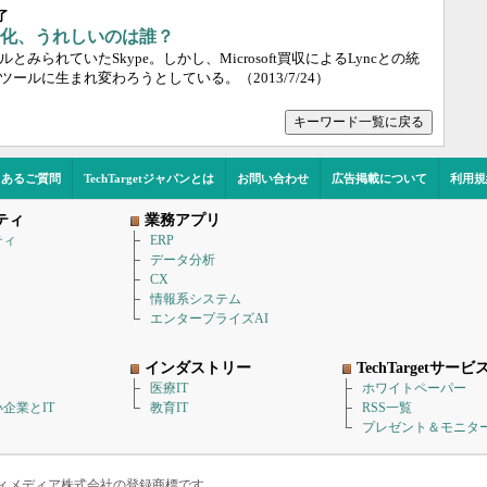
了
ール化、うれしいのは誰？
みられていたSkype。しかし、Microsoft買収によるLyncとの統
ツールに生まれ変わろうとしている。
（2013/7/24）
キーワード一覧に戻る
くあるご質問
TechTargetジャパンとは
お問い合わせ
広告掲載について
利用規
ティ
業務アプリ
ティ
ERP
データ分析
CX
情報系システム
エンタープライズAI
インダストリー
TechTargetサービ
医療IT
ホワイトペーパー
企業とIT
教育IT
RSS一覧
プレゼント＆モニタ
アイティメディア株式会社の登録商標です。