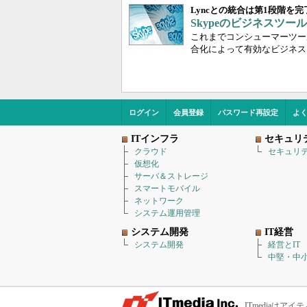
Lyncとの統合は第1段階を完
Skypeのビジネスツ
これまでコンシューマーツールと
合化によって有効なビジネス
ログイン
会員登録
パスワード再設定
よ
ITインフラ
セキュリ
クラウド
セキュリ
仮想化
サーバ＆ストレージ
スマートモバイル
ネットワーク
システム運用管理
システム開発
IT経営
システム開発
経営とIT
中堅・中小
ITmediaは