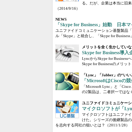
る。だが、企業は本当に旧来
（2014/9/16）
NEWS
「Skype for Business」始動
ユニファイドコミュニケーション基盤製品「Mic
ル「Skype」と統合し、「Skype for Busi
メリットを全く生かしていな
Skype for Busin
LyncからSkype for B
Skype for Business
「Lync」「Jabber」の“
「MicrosoftはCi
「Microsoft Lync」と
の2製品は、二者択一ではな
ユニファイドコミュニケーション基
マイクロソフトが「Ly
マイクロソフトはユニファイ
けた。シリーズの後継製品の
を志向する同社の狙いとは？
（2011/1/28）