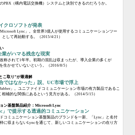
のPBX（構内電話交換機）システムと決別できるのだろうか。
 日本マイクロソフトが発表
rosoft Lync」。全世界3億人が使用するコミュニケーションツー
ness」として再始動する。
（2015/4/21）
い
ess導入企業がハマる残念な現実
usinessへ改称されて1年半。初期の混乱は収まったが、導入企業の多くが
のメリットを生かせていないという。
（2016/8/5）
いいとこ取り”が最適解
scoの競合ではなかった」説、UC市場で浮上
「Cisco Jabber」。ユニファイドコミュニケーション市場の有力製品であるこ
く相補的な関係にあるという見方がある。
（2014/5/15）
盤製品紹介：Microsoft Lync
nc」で提示する透過的コミュニケーション
ドコミュニケーション基盤製品のブランドを一新、「Lync」と名付
枠に収まらないLyncを通じて、新しいコミュニケーションの在り方