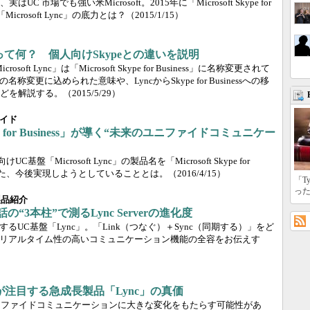
はUC 市場でも強い米Microsoft。2015年に「Microsoft Skype for
Microsoft Lync」の底力とは？
（2015/1/15）
ness」って何？ 個人向けSkypeとの違いを説明
rosoft Lync」は「Microsoft Skype for Business」に名称変更されて
変更に込められた意味や、LyncからSkype for Businessへの移
どを解説する。
（2015/5/29）
イド
 for Business」が導く“未来のユニファイドコミュニケー
けUC基盤「Microsoft Lync」の製品名を「Microsoft Skype for
。また、今後実現しようとしていることとは。
（2016/4/15）
「T
っ
10製品紹介
“3本柱”で測るLync Serverの進化度
UC基盤「Lync」。「Link（つなぐ）＋Sync（同期する）」をど
リアルタイム性の高いコミュニケーション機能の全容をお伝えす
ャーが注目する急成長製品「Lync」の真価
c」はユニファイドコミュニケーションに大きな変化をもたらす可能性があ