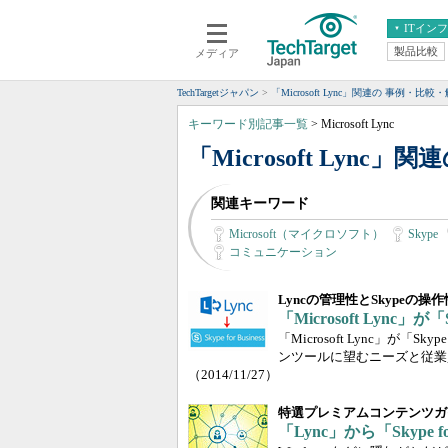
ITイン
製品比較
メディア
クラウド
エンタープライズ
ERP
仮想化
TechTargetジャパン
「Microsoft Lync」関連の 事例・
データ分析
サーバ＆ストレージ
キーワード別記事一覧
> Microsoft Lync
CX
スマートモバイル
「Microsoft Lyn
情報系システム
ネットワーク
関連キーワード
システム運用管理
Microsoft（マイクロソフト）
Skype
コミュニケーション
Lyncの管理性とSkypeの操
「Microsoft Lync」
「Microsoft Lync」が「S
ンツールに望むニーズと従業
（2014/11/27）
特選プレミアムコンテンツガ
「Lync」から「Skype f