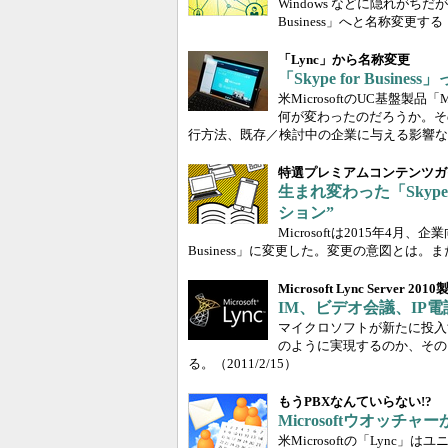
Windows などに隠れがちだが、実
Business」へと名称変更する「
「Lync」から名称変更
「Skype for Busi
米MicrosoftのUC基盤製品「Mic
何が変わったのだろうか。その名称
行方法、既存／検討中の企業に与える影響な
特選プレミアムコンテンツガ
生まれ変わった「Skype
ション”
Microsoftは2015年4月、企業向
Business」に変更した。変更の意図とは
Microsoft Lync Server 20
IM、ビデオ会議、IP電話の
マイクロソフトが新たに投入する
のように実現するのか、その
る。
（2011/2/15）
もうPBXなんていらない!?
Microsoftウオッチ
米Microsoftの「Lyn