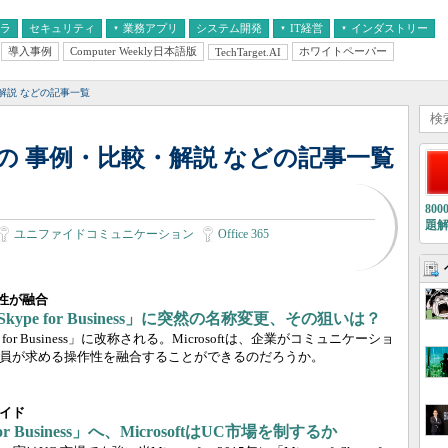
フラ
セキュリティ
業務アプリ
システム開発
IT経営
インダストリー
導入事例
Computer Weekly日本語版
ホワイトペーパー
TechTarget.AI
AI
経営とIT
医療IT
中堅・中小企業とIT
教育IT
比較・解説 などの記事一覧
c」関連の 事例・比較・解説 などの記事一覧
80
題
ユニファイドコミュニケーション
Office 365
作性が融合
が「Skype for Business」に突然の名称変更、その狙いは？
kype for Business」に改称される。Microsoftは、企業がコミュニケーショ
員が求める操作性を融合することができるのだろうか。
イド
or Business」へ、MicrosoftはUC市場を制するか