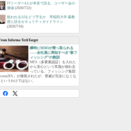
ITリーダー4人が本音で語る、ユーザー会の
価値
(2026/7/22)
狙われるAIをどう守るか 早稲田大学 森教
授と語るセキュリティガイドライン
(2026/7/16)
From Informa TechTarget
瞬時にM365が乗っ取られる
――全社員に周知すべき“新フ
ィッシング”の教訓
MFA（多要素認証）を入れた
から安心という常識が崩れ去
っている。フィッシング集団
ycoon2FA」が摘発されたが、脅威が完全になくな
たというわけではない。