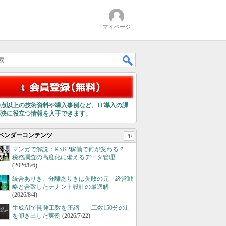
マイページ
00点以上の技術資料や導入事例など、IT導入の課
解決に役立つ情報を入手できます。
ベンダーコンテンツ
PR
マンガで解説：KSK2稼働で何が変わる？
税務調査の高度化に備えるデータ管理
(2026/8/6)
統合ありき、分離ありきは失敗の元 経営戦
略と合致したテナント設計の最適解
(2026/8/4)
生成AIで開発工数を圧縮 「工数150分の1」
を叩き出した実例
(2026/7/22)