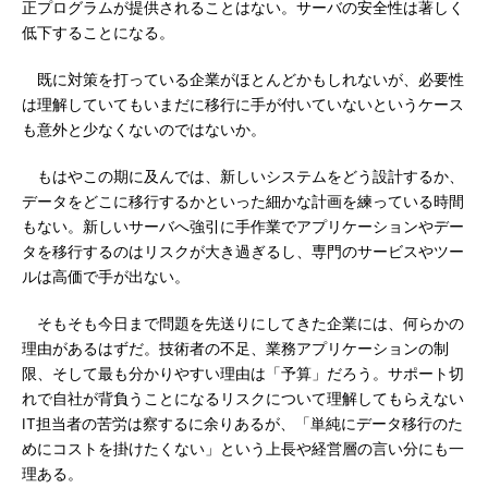
正プログラムが提供されることはない。サーバの安全性は著しく
低下することになる。
既に対策を打っている企業がほとんどかもしれないが、必要性
は理解していてもいまだに移行に手が付いていないというケース
も意外と少なくないのではないか。
もはやこの期に及んでは、新しいシステムをどう設計するか、
データをどこに移行するかといった細かな計画を練っている時間
もない。新しいサーバへ強引に手作業でアプリケーションやデー
タを移行するのはリスクが大き過ぎるし、専門のサービスやツー
ルは高価で手が出ない。
そもそも今日まで問題を先送りにしてきた企業には、何らかの
理由があるはずだ。技術者の不足、業務アプリケーションの制
限、そして最も分かりやすい理由は「予算」だろう。サポート切
れで自社が背負うことになるリスクについて理解してもらえない
IT担当者の苦労は察するに余りあるが、「単純にデータ移行のた
めにコストを掛けたくない」という上長や経営層の言い分にも一
理ある。