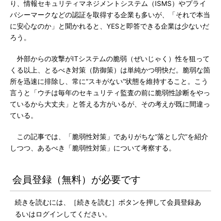
り、情報セキュリティマネジメントシステム（ISMS）やプライ
バシーマークなどの認証を取得する企業も多いが、「それで本当
に安心なのか」と聞かれると、YESと即答できる企業は少ないだ
ろう。
外部からの攻撃がITシステムの脆弱（ぜいじゃく）性を狙って
くる以上、とるべき対策（防御策）は単純かつ明快だ。脆弱な箇
所を迅速に排除し、常に“スキがない”状態を維持すること。こう
言うと「ウチは毎年のセキュリティ監査の前に脆弱性診断をやっ
ているから大丈夫」と答える方がいるが、その考えが既に間違っ
ている。
この記事では、「脆弱性対策」でありがちな“落とし穴”を紹介
しつつ、あるべき「脆弱性対策」について考察する。
会員登録（無料）が必要です
続きを読むには、［続きを読む］ボタンを押して会員登録あ
るいはログインしてください。