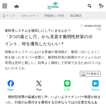
トップ
セキュリティ
情報漏えい対策
製品解説
2016年4月25日
基幹系システムを後回しにしていませんか？
「3つの落とし穴」から見直す脆弱性対策のポ
イント、何を優先したらいい？
情報セキュリティにおける脅威の筆頭格が、脆弱（ぜいじゃく）
性を狙ったサイバー攻撃だ。脆弱性対策の範囲やスケジュールの
管理は意外と難しい。効率よく継続して対策できるためのコツは
ないだろうか。
PC用表示
Share
Post
LINE
Hatena
標的型攻撃の猛威が続く中、いよいよマイナンバー制度が始ま
った。行政のお墨付きを重視する日本ならではの企業文化もあ