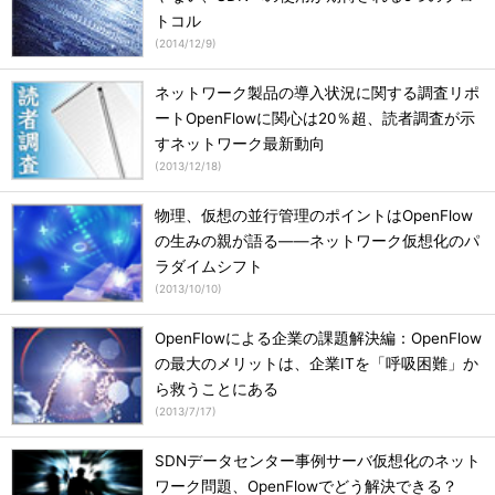
トコル
(
2014/12/9
)
ネットワーク製品の導入状況に関する調査リポ
ートOpenFlowに関心は20％超、読者調査が示
すネットワーク最新動向
(
2013/12/18
)
物理、仮想の並行管理のポイントはOpenFlow
の生みの親が語る――ネットワーク仮想化のパ
ラダイムシフト
(
2013/10/10
)
OpenFlowによる企業の課題解決編：OpenFlow
の最大のメリットは、企業ITを「呼吸困難」か
ら救うことにある
(
2013/7/17
)
SDNデータセンター事例サーバ仮想化のネット
ワーク問題、OpenFlowでどう解決できる？