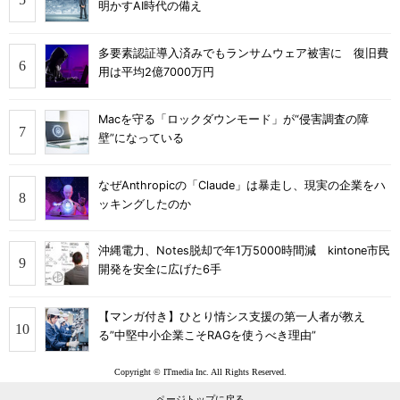
明かすAI時代の備え
多要素認証導入済みでもランサムウェア被害に 復旧費
用は平均2億7000万円
Macを守る「ロックダウンモード」が“侵害調査の障
壁”になっている
なぜAnthropicの「Claude」は暴走し、現実の企業をハ
ッキングしたのか
沖縄電力、Notes脱却で年1万5000時間減 kintone市民
開発を安全に広げた6手
【マンガ付き】ひとり情シス支援の第一人者が教え
る”中堅中小企業こそRAGを使うべき理由”
Copyright © ITmedia Inc. All Rights Reserved.
ページトップに戻る