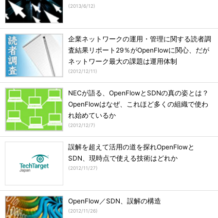
(
2013/6/12
)
企業ネットワークの運用・管理に関する読者調
査結果リポート29％がOpenFlowに関心、だが
ネットワーク最大の課題は運用体制
(
2012/12/11
)
NECが語る、OpenFlowとSDNの真の姿とは？
OpenFlowはなぜ、これほど多くの組織で使わ
れ始めているか
(
2012/12/7
)
誤解を超えて活用の道を探れOpenFlowと
SDN、現時点で使える技術はどれか
(
2012/11/27
)
OpenFlow／SDN、誤解の構造
(
2012/11/26
)