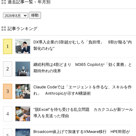
過去記事一覧 - 年月別
移動
記事ランキング
DX導入企業の3割超がむしろ「負担増」 9割が陥る“内
製化のわな”
継続利用は4割どまり M365 Copilotが「効く業務」と
期待外れの境界
Claude Codeでは「エージェントを作るな、スキルを作
れ」 Anthropicが示すAI構築術
“脱Excel”を待ち受ける乱立問題 カカクコムが新ツール
導入を見送った理由
Broadcom値上げで加速するVMware移行 HPE幹部が