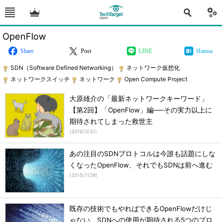
OpenFlow
Share
Post
LINE
Hatena
SDN（Software Defined Networking）
ネットワーク仮想化
ネットワークスイッチ
ネットワーク
Open Compute Project
大原雄介の「最新ネットワークキーワード」
【第2回】「OpenFlow」編──その実力以上に
期待されてしまった救世主
(
2016/3/31
)
あの注目のSDNプロトコルは今誰も話題にしな
くなったOpenFlow、それでもSDNは前へ進む
(
2015/7/28
)
既存の技術でもやればできるOpenFlowだけじ
ゃない、SDNへの使用が期待される5つのプロ