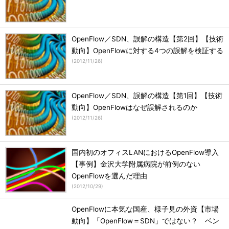
OpenFlow／SDN、誤解の構造【第2回】【技術
動向】OpenFlowに対する4つの誤解を検証する
(
2012/11/26
)
OpenFlow／SDN、誤解の構造【第1回】【技術
動向】OpenFlowはなぜ誤解されるのか
(
2012/11/26
)
国内初のオフィスLANにおけるOpenFlow導入
【事例】金沢大学附属病院が前例のない
OpenFlowを選んだ理由
(
2012/10/29
)
OpenFlowに本気な国産、様子見の外資【市場
動向】「OpenFlow＝SDN」ではない？ ベン