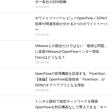
ダー各社のSDN戦略
(
2012/9/27
)
ホワイトペーパーレビューOpenFlow／SDNの
効果や関連技術が分かる3つのホワイトペーパ
ー
(
2012/9/18
)
VMwareとの競合だけではない「複雑な問題」
に直面VMwareがOpenFlowベンダー買収、
Ciscoはどうなる？
(
2012/8/23
)
OpenFlowの管理機能を拡張する「FlowVisor」
【後編】OpenFlow拡張技術「FlowVisor」が
SDNのキラーアプリとなる理由
(
2012/8/16
)
トンネル接続で仮想ネットワークを構築
OpenFlowを対応機器なしで導入できる「オー