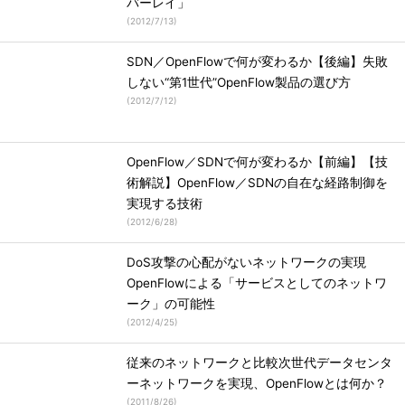
バーレイ」
(
2012/7/13
)
SDN／OpenFlowで何が変わるか【後編】失敗
しない“第1世代”OpenFlow製品の選び方
(
2012/7/12
)
OpenFlow／SDNで何が変わるか【前編】【技
術解説】OpenFlow／SDNの自在な経路制御を
実現する技術
(
2012/6/28
)
DoS攻撃の心配がないネットワークの実現
OpenFlowによる「サービスとしてのネットワ
ーク」の可能性
(
2012/4/25
)
従来のネットワークと比較次世代データセンタ
ーネットワークを実現、OpenFlowとは何か？
(
2011/8/26
)