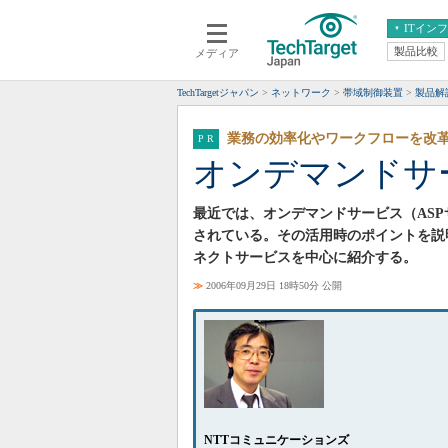
ITイン
製品比較
メディア
クラウド
エンタープライズ
ERP
仮想化
TechTargetジャパン
ネットワーク
帯域制御装置
製品解
データ分析
サーバ＆ストレージ
業務の効率化やワークフローを改
CX
スマートモバイル
オンデマンドサー
情報系システム
ネットワーク
システム運用管理
最近では、オンデマンドサービス（ASPサ
されている。その活用時のポイントを説
ネクトサービスを中心に紹介する。
≫
2006年09月29日 18時50分 公開
NTTコミュニケーションズ