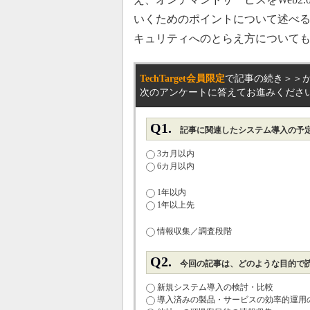
いくためのポイントについて述べ
キュリティへのとらえ方について
TechTarget会員限定
で
記事の続き＞＞
次のアンケートに答えてお進みくださ
Q1.
記事に関連したシステム導入の予
3カ月以内
6カ月以内
1年以内
1年以上先
情報収集／調査段階
Q2.
今回の記事は、どのような目的で読
新規システム導入の検討・比較
導入済みの製品・サービスの効率的運用