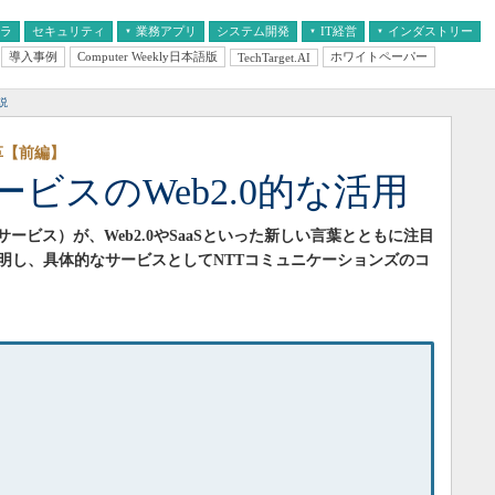
フラ
セキュリティ
業務アプリ
システム開発
IT経営
インダストリー
導入事例
Computer Weekly日本語版
ホワイトペーパー
TechTarget.AI
AI
経営とIT
医療IT
中堅・中小企業とIT
教育IT
説
革【前編】
ビスのWeb2.0的な活用
ービス）が、Web2.0やSaaSといった新しい言葉とともに注目
明し、具体的なサービスとしてNTTコミュニケーションズのコ