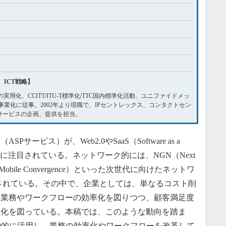
ICT戦略】
用化、CCITT/ITU-T標準化/TTC国内標準化活動、ユニファイドメッ
業化に従事。2002年より現職で、IPセントレックス、コンタクトセン
サービスの企画、提供を担当。
ビス）が、Web2.0やSaaS（Software as a
ともに注目されている。ネットワーク的には、NGN（Next
ixed Mobile Convergence）といった次世代に向けたネットワ
されている。その中で、企業としては、単なるコスト削
な業務やワークフローの効率化を図りつつ、顧客満足度
強化を図っている。本稿では、このような動向を踏ま
.0的に活用し、業務の効率化やワークフローを改革して