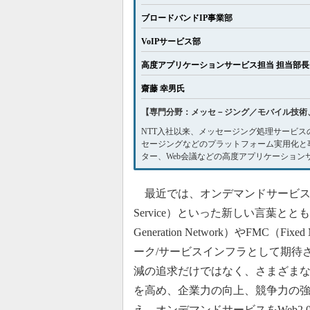
ブロードバンドIP事業部
VoIPサービス部
高度アプリケーションサービス担当 担当部長
齋藤 幸男氏
【専門分野：メッセ－ジング／モバイル技術、
NTT入社以来、メッセージング処理サービスの実
セージングなどのプラットフォーム実用化と事
ター、Web会議などの高度アプリケーション
最近では、オンデマンドサービス（ASPサー
Service）といった新しい言葉と
Generation Network）やFMC（F
ーク/サービスインフラとして期待
減の追求だけではなく、さまざま
を高め、企業力の向上、競争力の
え、オンデマンドサービスをWeb2