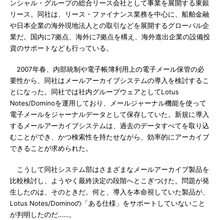
ンシャル・グループの総合リース会社として事業を展開する東銀
リース。同社は、リース・ファイナンス業務を中心に、船舶金融
や日本企業の海外現地法人との取引などを展開するグローバル企
業だ。国内に7拠点、海外に7拠点を構え、海外進出企業の設備投
資のサポートなども行っている。
2007年春、内部統制や電子帳簿利用上の電子メール保管の必
要性から、同社はメールアーカイブシステムの導入を検討するこ
とになった。同社では社内グループウェアとしてLotus
Notes/Dominoを運用しており、メールジャーナル機能を使って
電子メールをジャーナルデータとして保存していた。新規に導入
するメールアーカイブシステムは、過去のデータすべてを取り込
むことができ、かつ検索性を持たせながら、効率的にアーカイブ
できることが求められた。
こうして同社システム部はさまざまなメールアーカイブ製品を
比較検討し、ようやく最終決定の段階へとこぎつけた。問題が発
生したのは、そのときだ。何と、導入を本命視していた製品が、
Lotus Notes/Dominoの「ある仕様」をサポートしていないこと
が判明したのだ……。