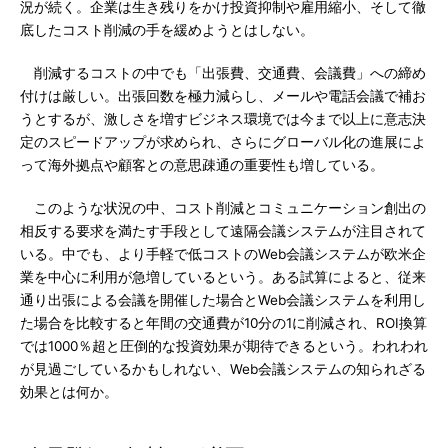
況が続く。企業は生き残りをかけ投資抑制や雇用縮小、そして徹
底したコスト削減の手を緩めようとはしない。
削減するコストの中でも「出張費、交通費、会議費」への締め
付けは厳しい。出張回数を極力減らし、メールや電話会議で補お
うとするが、激しさを増すビジネス環境では今まで以上に意志決
定のスピードアップが求められ、さらにグローバル化の進展によ
って海外拠点や顧客との意思疎通の重要性も増している。
このような状況の中、コスト削減とコミュニケーション創出の
相反する要求を満たす手段として遠隔会議システムが注目されて
いる。中でも、より手軽で低コストのWeb会議システムが欧米企
業を中心に利用が急増しているという。ある試算によると、従来
通り出張による会議を開催した場合とWeb会議システムを利用し
た場合を比較すると年間の交通費が10分の1に削減され、ROI換算
では1000％超と圧倒的な投資効果が期待できるという。われわれ
が見過ごしているかもしれない、Web会議システムの知られざる
効果とは何か。