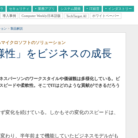
フラ
セキュリティ
業務アプリ
システム開発
IT経営
インダストリー
導入事例
Computer Weekly日本語版
ホワイトペーパー
TechTarget.AI
AI
経営とIT
医療IT
中堅・中小企業とIT
教育IT
ション
製品解説
るマイクロソフトのソリューション
多様性」をビジネスの成長
ネスパーソンのワークスタイルや価値観は多様化している。ビ
スピードや柔軟性。そこでITはどのような貢献ができるだろう
ず変化を続けている。しかもその変化のスピードは、
変わり、半年前まで機能していたビジネスモデルがも