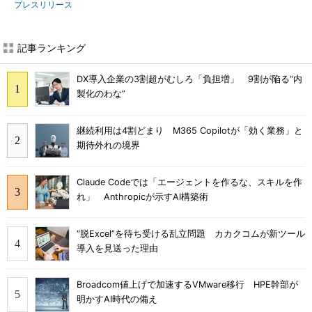
プレスリリース
記事ランキング
DX導入企業の3割超がむしろ「負担増」 9割が陥る“内
製化のわな”
継続利用は4割どまり M365 Copilotが「効く業務」と
期待外れの境界
Claude Codeでは「エージェントを作るな、スキルを作
れ」 Anthropicが示すAI構築術
“脱Excel”を待ち受ける乱立問題 カカクコムが新ツール
導入を見送った理由
Broadcom値上げで加速するVMware移行 HPE幹部が
明かすAI時代の備え