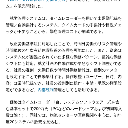
ム」を販売開始した。
就労管理システムは、タイムレコーダーを用いて出退勤記録を
管理／自動集計するシステム。タイムカードの手集計や目視チェ
ックが不要なことから、勤怠管理コストが削減できる。
改正労働基準法に対応したことで、時間外労働のリスク管理や
時間単位の年次有給休暇取得の管理を可能にした。また、従来は
システム化が困難とされていた多様な勤務パターン、複雑な勤務
シフトにも対応。就労計画の自動作成や早急なシフト調整ができ
る。社員の遅刻・欠勤日数や時間外勤務情報は、個別のマスター
を設定することで自動集計する。操作履歴（ユーザー、日時、内
容）は常時記録でき、社員の役割別に操作・申請・承認の権限設
定ができるなど、
内部統制
管理としても活用できる。
価格はタイムレコーダー1台、システムソフトウェア一式を含
む基本セットで200万円（PCなどのハードウェアおよび初期導入
費は除く）。同社では、物流センターや医療機関を中心に、初年
度20システムの販売を見込む。