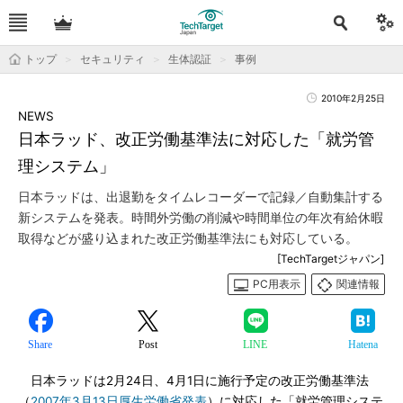
トップ
セキュリティ
生体認証
事例
2010年2月25日
NEWS
日本ラッド、改正労働基準法に対応した「就労管
理システム」
日本ラッドは、出退勤をタイムレコーダーで記録／自動集計する
新システムを発表。時間外労働の削減や時間単位の年次有給休暇
取得などが盛り込まれた改正労働基準法にも対応している。
[TechTargetジャパン]
PC用表示
関連情報
Share
Post
LINE
Hatena
日本ラッドは2月24日、4月1日に施行予定の改正労働基準法
（
2007年3月13日厚生労働省発表
）に対応した「就労管理システ