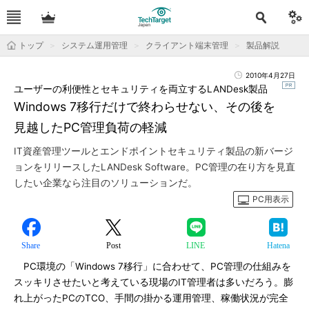
トップ
システム運用管理
クライアント端末管理
製品解説
2010年4月27日
ユーザーの利便性とセキュリティを両立するLANDesk製品
Windows 7移行だけで終わらせない、その後を
見越したPC管理負荷の軽減
IT資産管理ツールとエンドポイントセキュリティ製品の新バージ
ョンをリリースしたLANDesk Software。PC管理の在り方を見直
したい企業なら注目のソリューションだ。
PC用表示
Share
Post
LINE
Hatena
PC環境の「Windows 7移行」に合わせて、PC管理の仕組みを
スッキリさせたいと考えている現場のIT管理者は多いだろう。膨
れ上がったPCのTCO、手間の掛かる運用管理、稼働状況が完全