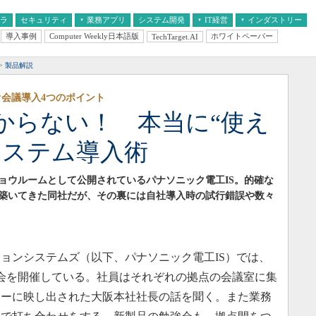
フラ
セキュリティ
業務アプリ
システム開発
IT経営
インダストリー
導入事例
Computer Weekly日本語版
ホワイトペーパー
TechTarget.AI
AI
経営とIT
医療IT
中堅・中小企業とIT
教育IT
製品解説
オ会議導入4つのポイント
からない！ 本当に“使え
システム導入術
ョウルームとして公開されているパナソニック電工IS。的確な
築いてきた同社だが、その裏には自社導入時の試行錯誤や数々
ョンシステムズ（以下、パナソニック電工IS）では、
朝会を開催している。社員はそれぞれの拠点の会議室に集
ターに映し出された大阪本社社長の話を聞く。また業務