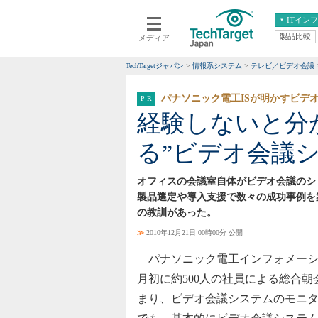
ITイン
製品比較
メディア
クラウド
エンタープライズ
ERP
仮想化
TechTargetジャパン
情報系システム
テレビ／ビデオ会議
データ分析
サーバ＆ストレージ
パナソニック電工ISが明かすビデ
CX
スマートモバイル
経験しないと分
情報系システム
ネットワーク
る”ビデオ会議
システム運用管理
オフィスの会議室自体がビデオ会議のシ
製品選定や導入支援で数々の成功事例を
の教訓があった。
≫
2010年12月21日 00時00分 公開
パナソニック電工インフォメーシ
月初に約500人の社員による総合
まり、ビデオ会議システムのモニ