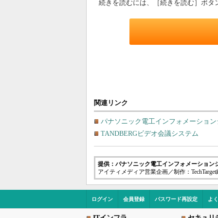
続きを読むには、［続きを読む］ボタ
関連リンク
パナソニック電工インフォメーション
TANDBERGビデオ会議システム
提供：パナソニック電工インフォメーション
アイティメディア営業企画／制作：TechTarge
ログイン
会員登録
パスワード再設定
よ
ITインフラ
セキュリ