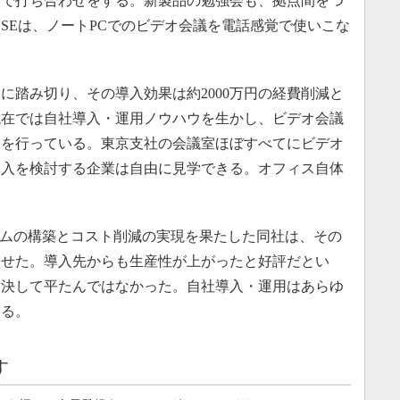
ムで打ち合わせをする。新製品の勉強会も、拠点間をつ
SEは、ノートPCでのビデオ会議を電話感覚で使いこな
に踏み切り、その導入効果は約2000万円の経費削減と
現在では自社導入・運用ノウハウを生かし、ビデオ会議
スを行っている。東京支社の会議室ほぼすべてにビデオ
導入を検討する企業は自由に見学できる。オフィス自体
テムの構築とコスト削減の実現を果たした同社は、その
させた。導入先からも生産性が上がったと好評だとい
は決して平たんではなかった。自社導入・運用はあらゆ
ある。
す