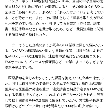
インターネットFAX総合研究会が2011年、全国の中小企業の従
業員860人を対象に実施した調査によると、その9割近くがFAXは
業務に「必要不可欠」、あるいは「あった方がよい」と考えてい
ることが分かった。また、その理由として「顧客や取引先がFAX
利用を求めているため」や「押印してある書類（見積書、請求
書、登記簿謄本など）を受け取るため」など、受発注業務に関連
する項目が多く挙げられた。
一方、そうした企業の多くが既存のFAX業務に関して悩んでい
る。受信FAXの確認漏れや膨大な書類の保管、回線混雑による遅
延やFAXサーバの運用負荷、通信費や消耗品などの運用コスト、
FAXサーバのリプレースや保守費など、企業によってさまざまな
課題を抱えている。
医薬品卸を営むA社もそうした課題を抱えていた企業の1社だっ
た。同社は自社開発の受発注システムで全国2万カ所以上の調剤
薬局から医薬品の発注を受け、注文請書と納品予定表をFAXで返
信する業務を行ってきた。これまでは専用サーバを自社内に設置
して数十回線分をFAX送信用に確保していたが、繁忙期や長期休
暇明けなどのピーク時には1時間当たり2000件の注文が集中し、