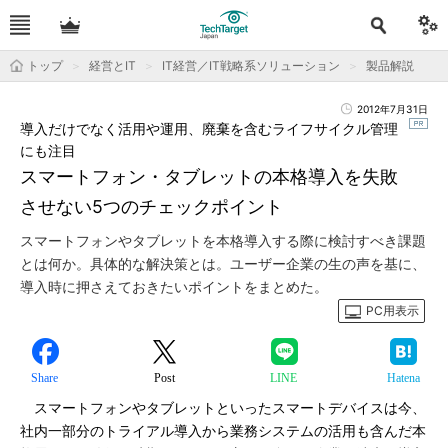
トップ
経営とIT
IT経営／IT戦略系ソリューション
製品解説
2012年7月31日
導入だけでなく活用や運用、廃棄を含むライフサイクル管理
にも注目
スマートフォン・タブレットの本格導入を失敗
させない5つのチェックポイント
スマートフォンやタブレットを本格導入する際に検討すべき課題
とは何か。具体的な解決策とは。ユーザー企業の生の声を基に、
導入時に押さえておきたいポイントをまとめた。
PC用表示
Share
Post
LINE
Hatena
スマートフォンやタブレットといったスマートデバイスは今、
社内一部分のトライアル導入から業務システムの活用も含んだ本