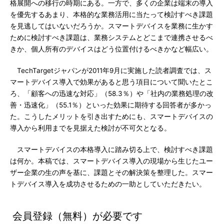
格展開への移行の時期にある。一方で、多くの企業は端末の導入
を優先するあまり、本格的な業務活用に当たって検討すべき課題
を見逃してはいないだろうか。スマートデバイスを業務に生かす
ために検討すべき課題は、業務システムとどこまで連携させるべ
きか、個人所有のデバイスはどう位置付けるべきかなど幅広い。
TechTargetジャパンが2011年9月に実施した読者調査では、ス
マートデバイス導入で効果があると思う項目について聞いたとこ
ろ、「顧客への迅速な対応」（58.3％）や「社内の業務処理の改
善・迅速化」（55.1％）といった効果に期待する回答者が多かっ
た。こうしたメリットを引き出すためにも、スマートデバイスの
導入から利用までを見据えた検討が不可欠となる。
スマートデバイスの本格導入に踏み切る上で、検討すべき課題
は何か。本稿では、スマートデバイス導入の現場から生じたユー
ザー企業の生の声を基に、課題とその解決策を整理した。スマー
トデバイス導入を成功させるための一助としていただきたい。
会員登録（無料）が必要です