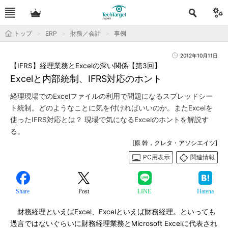
トップ
ERP
財務／会計
事例
2012年10月11日
【IFRS】経理業務とExcelの深い関係【第3回】
Excelと内部統制、IFRS対応のホント
経理現場でのExcelファイルの利用で問題になるスプレッドシー
ト統制。どのようなことに気を付ければいいのか。またExcelを
使ったIFRS対応とは？ 現場で気になるExcelのホントを解説す
る。
[原 幹，クレタ・アソシエイツ]
PC用表示
関連情報
Share
Post
LINE
Hatena
財務経理といえばExcel、Excelといえば財務経理。といっても
過言ではないぐらいに財務経理業務とMicrosoft Excelに代表され