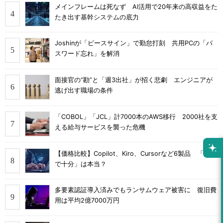
メインフレームは死なず AI活用で20年来の高収益をた
たき出す基幹システムの底力
Joshinが「ピースサイン」で勤怠打刻 共用PCの「パ
スワード忘れ」を解消
面接官の“勘”と「週3出社」が招く悲劇 エンジニアが
逃げ出す職場の条件
「COBOL」「JCL」計7000本のAWS移行 2000社を支
える給与サービスを襲った危機
【価格比較】Copilot、Kiro、Cursorなど6製品 「無料
で十分」は本当？
多要素認証導入済みでもランサムウェア被害に 復旧費
用は平均2億7000万円