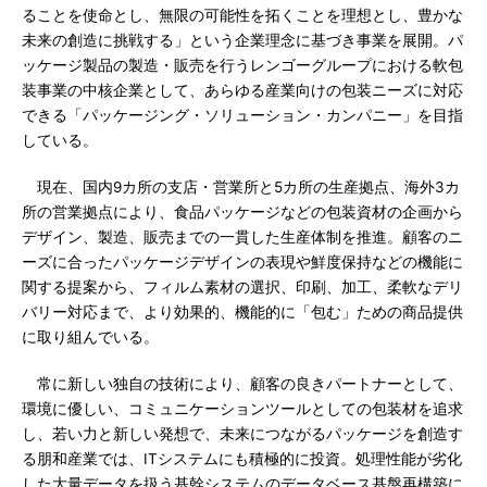
ることを使命とし、無限の可能性を拓くことを理想とし、豊かな
未来の創造に挑戦する」という企業理念に基づき事業を展開。パ
ッケージ製品の製造・販売を行うレンゴーグループにおける軟包
装事業の中核企業として、あらゆる産業向けの包装ニーズに対応
できる「パッケージング・ソリューション・カンパニー」を目指
している。
現在、国内9カ所の支店・営業所と5カ所の生産拠点、海外3カ
所の営業拠点により、食品パッケージなどの包装資材の企画から
デザイン、製造、販売までの一貫した生産体制を推進。顧客のニ
ーズに合ったパッケージデザインの表現や鮮度保持などの機能に
関する提案から、フィルム素材の選択、印刷、加工、柔軟なデリ
バリー対応まで、より効果的、機能的に「包む」ための商品提供
に取り組んでいる。
常に新しい独自の技術により、顧客の良きパートナーとして、
環境に優しい、コミュニケーションツールとしての包装材を追求
し、若い力と新しい発想で、未来につながるパッケージを創造す
る朋和産業では、ITシステムにも積極的に投資。処理性能が劣化
した大量データを扱う基幹システムのデータベース基盤再構築に