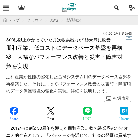
トップ
クラウド
AWS
製品解説
2012年11月30日
300秒以上かかっていた月次帳票出力が1秒未満に改善
朋和産業、低コストにデータベース基盤を再構
築 大幅なパフォーマンス改善と災害・障害対
策を実現
朋和産業が性能の劣化した基幹システム用のデータベース基盤を
再構築した。それによってパフォーマンス改善と災害時・障害時
のデータ保護環境の強化を実現。詳細を説明しよう。
PC用表示
Share
Post
LINE
Hatena
2012年に創業50周年を迎えた朋和産業。軟包装業界のパイオ
ニア的存在として、「パッケージを通じて、社会の発展に貢献す