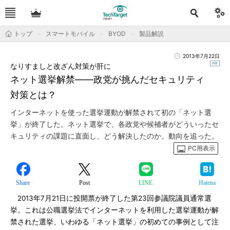
トップ
スマートモバイル
BYOD
製品解説
2013年7月22日
なりすましと改ざん対策が肝に
ネット選挙解禁――政党が挑んだセキュリティ
対策とは？
インターネットを使った選挙運動が解禁されて初の「ネット選
挙」が終了した。ネット選挙で、各政党や候補者がどういったセ
キュリティの課題に直面し、どう解決したのか。動向を追った。
PC用表示
Share
Post
LINE
Hatena
2013年7月21日に投開票が終了した第23回参議院議員通常選
挙。これは公職選挙法でインターネットを利用した選挙運動が解
禁された選挙、いわゆる「ネット選挙」の初めての事例として注