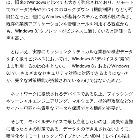
は、旧来のWindowsと比べても大きく強化されており、リモート
でのデータ消去やデバイスのロックダウン（機能制限）などが可
能になった。他にもWindows系基幹システムとの親和性の高さ、
既存の業務アプリケーションや管理ツールを利用する観点から
も、Windows 8.1タブレットがビジネスに適していると評価する
声も高い。
とはいえ、実際にミッションクリティカルな業務や機密データ
を多く扱うビジネスにおいては、Windows 8.1デバイスを“素”の
まま利用するのは心もとない。「Windows 8」およびWindows
8.1で、さまざまなセキュリティ対策に対応できるようになった
が、完全な対策機能が搭載されているわけではないためだ。
ネットワークに接続されるデバイスである以上、フィッシング
やソーシャルエンジニアリング、マルウェア、標的型攻撃などの
サイバー犯罪から貴重なデータを保護できる機能が必要だ。
そして、モバイルデバイスで最も注意したいのは、紛失や盗難
に遭ったときの対策である。データをのぞき見されないように、
暗号化やリモートロック／ワイプといったMDM（モバイル端末