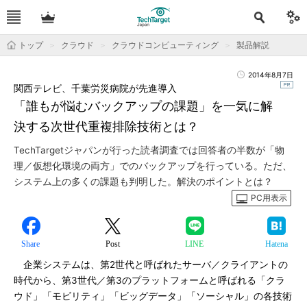
トップ
クラウド
クラウドコンピューティング
製品解説
2014年8月7日
関西テレビ、千葉労災病院が先進導入
「誰もが悩むバックアップの課題」を一気に解
決する次世代重複排除技術とは？
TechTargetジャパンが行った読者調査では回答者の半数が「物
理／仮想化環境の両方」でのバックアップを行っている。ただ、
システム上の多くの課題も判明した。解決のポイントとは？
PC用表示
Share
Post
LINE
Hatena
企業システムは、第2世代と呼ばれたサーバ／クライアントの
時代から、第3世代／第3のプラットフォームと呼ばれる「クラ
ウド」「モビリティ」「ビッグデータ」「ソーシャル」の各技術