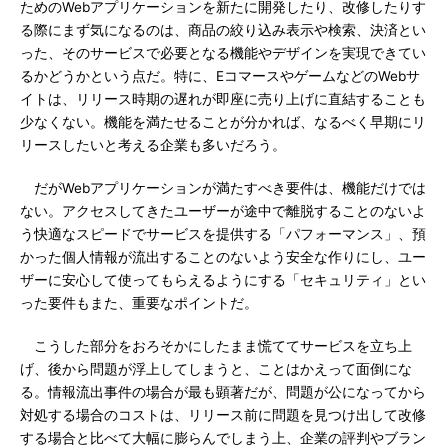
ためのWebアプリケーションを新たに開発したり、改修したりす
る際にまず気になるのは、商品の絞り込み表示や検索、決済とい
った、そのサービスで必要となる機能やデザインを実現できてい
るかどうかという点だ。特に、EコマースやゲームなどのWebサ
イトは、リリース時期の遅れが即座に売り上げに直結することも
少なくない。機能を満たせることが分かれば、なるべく早期にリ
リースしたいと考える企業も多いだろう。
だがWebアプリケーションが満たすべき要件は、機能だけでは
ない。アクセスしてきたユーザーが途中で離脱することのないよ
う快適なスピードでサービスを提供する「パフォーマンス」、預
かった個人情報が流出することのないよう安全な作りにし、ユー
ザーに安心して使ってもらえるようにする「セキュリティ」とい
った要件もまた、重要なポイントだ。
こうした部分をおろそかにしたまま慌ててサービスを立ち上
げ、後から問題が浮上してしまうと、ことはかえって面倒にな
る。情報流出事件の場合が最も顕著だが、問題が公になってから
対処する場合のコストは、リリース前に問題を見つけ出して改修
する場合と比べて大幅に膨らんでしまう上、企業の評判やブラン