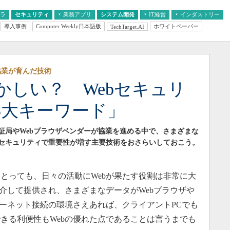
フラ
セキュリティ
業務アプリ
システム開発
IT経営
インダストリー
導入事例
Computer Weekly日本語版
ホワイトペーパー
TechTarget.AI
AI
経営とIT
医療IT
中堅・中小企業とIT
教育IT
協業が育んだ技術
かしい？ Webセキュリ
5大キーワード」
証局やWebブラウザベンダーが協業を進める中で、さまざまな
bセキュリティで重要性が増す主要技術をおさらいしておこう。
っても、日々の活動にWebが果たす役割は非常に大
を介して提供され、さまざまなデータがWebブラウザや
ターネット接続の環境さえあれば、クライアントPCでも
きる利便性もWebの優れた点であることは言うまでも