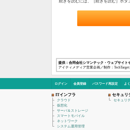
続きを読むには、［続きを読む］ボタ
提供：合同会社シマンテック・ウェブサイト
アイティメディア営業企画／制作：TechTarg
ログイン
会員登録
パスワード再設定
よ
ITインフラ
セキュリ
クラウド
セキュリ
仮想化
サーバ＆ストレージ
スマートモバイル
ネットワーク
システム運用管理