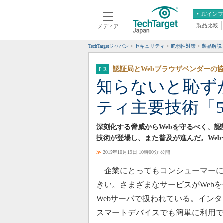
ITイン
製品比較
メディア
クラウド
エンタープライズ
ERP
仮想化
TechTargetジャパン
セキュリティ
脆弱性対策
製品解説
データ分析
サーバ＆ストレージ
認証局とWebブラウザベンダーの
CX
スマートモバイル
知らないと恥ず
情報系システム
ネットワーク
ティ主要技術「
システム運用管理
深刻化する脅威からWebを守るべく、認
技術が登場し、また普及が進んだ。We
≫
2015年10月19日 10時00分 公開
企業にとってもコンシューマーにと
きい。さまざまなサービスがWeb
Webサーバで扱われている。イン
スマートデバイスでも簡単に利用で