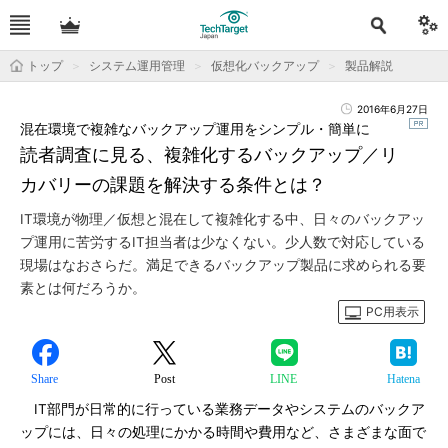
トップ
システム運用管理
仮想化バックアップ
製品解説
2016年6月27日
混在環境で複雑なバックアップ運用をシンプル・簡単に
読者調査に見る、複雑化するバックアップ／リ
カバリーの課題を解決する条件とは？
IT環境が物理／仮想と混在して複雑化する中、日々のバックアッ
プ運用に苦労するIT担当者は少なくない。少人数で対応している
現場はなおさらだ。満足できるバックアップ製品に求められる要
素とは何だろうか。
PC用表示
Share
Post
LINE
Hatena
IT部門が日常的に行っている業務データやシステムのバックア
ップには、日々の処理にかかる時間や費用など、さまざまな面で