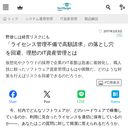
トップ
システム運用管理
IT資産管理
製品解説
2017年2月3日
野放しは経営リスクにも
「ライセンス管理不備で高額請求」の落とし穴
を回避、理想のIT資産管理とは
仮想化やクラウドの採用で企業のIT基盤は急速に複雑化し、職人
技に頼ったソフトウェア資産管理はもはや困難だ。どのような対
策を行えばリスクを回避できるのだろうか。
PC用表示
Share
Post
LINE
Hatena
今、社内でどんなソフトウェアが、どのハードウェアで稼働し
ているのか。利用に見合ったライセンスを適切に保有しているの
か――。あなたはこの質問に対して簡潔に答えられるだろうか。