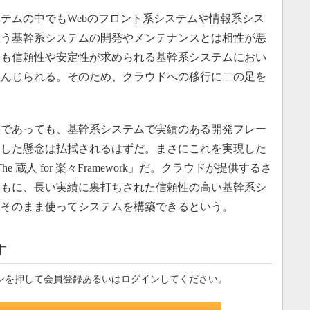
ムの中でもWebのフロント系システムや情報系シス
担う基幹系システムの開発やメンテナンスとは相性が悪
りも信頼性や安定性が求められる基幹系システムにおい
重んじられる。そのため、クラウドへの移行に二の足を
であっても、基幹系システムで実績のある開発フレー
うした懸念は払拭されるはずだ。まさにこれを実現した
e 蔵人 for 楽々Framework」だ。クラウドが提供するさ
ともに、長い実績に裏打ちされた信頼性の高い基幹系シ
、そのまま使ってシステムを構築できるという。
す
ンを押して会員登録あるいはログインしてください。