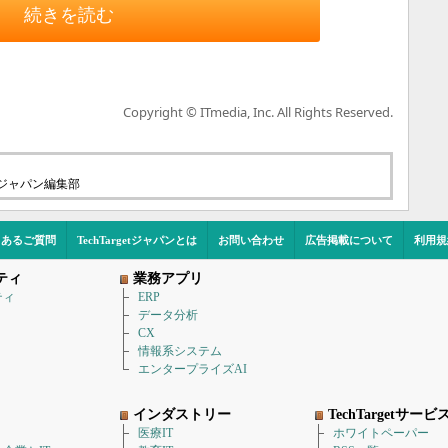
続きを読む
Copyright © ITmedia, Inc. All Rights Reserved.
etジャパン編集部
くあるご質問
TechTargetジャパンとは
お問い合わせ
広告掲載について
利用規
ティ
業務アプリ
ティ
ERP
データ分析
CX
情報系システム
エンタープライズAI
インダストリー
TechTargetサービ
医療IT
ホワイトペーパー