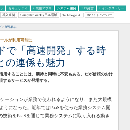
フラ
セキュリティ
業務アプリ
システム開発
IT経営
インダストリー
導入事例
Computer Weekly日本語版
ホワイトペーパー
TechTarget.AI
AI
経営とIT
医療IT
中堅・中小企業とIT
教育IT
グ
製品解説
発ツールが利用可能に
ドで「高速開発」する時
との連係も魅力
活用することには、期待と同時に不安もある。だが信頼のおけ
実現するサービスが登場する。
リケーションが業務で使われるようになり、また大規模
るようになった。近年ではPaaSを使った業務システム開
などの技術をPaaSを通じて業務システムに取り入れる動き