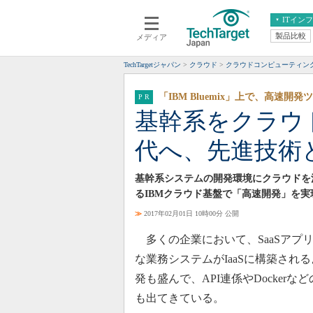
ITイン
製品比較
メディア
クラウド
エンタープライズ
ERP
仮想化
TechTargetジャパン
クラウド
クラウドコンピューティン
データ分析
サーバ＆ストレージ
「IBM Bluemix」上で、高速開
CX
スマートモバイル
基幹系をクラウ
情報系システム
ネットワーク
代へ、先進技術
システム運用管理
基幹系システムの開発環境にクラウドを
るIBMクラウド基盤で「高速開発」を
≫
2017年02月01日 10時00分 公開
多くの企業において、SaaSアプ
な業務システムがIaaSに構築され
発も盛んで、API連係やDocker
も出てきている。