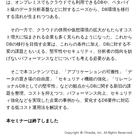
は、オンプレミスでもクラウドでも利用できるDBや、ペタバイ
ト級のデータ分析基盤などに対するニーズから、DB環境を移行
する流れが生まれつつある。
その一方で、クラウドの併用や仮想環境の拡大がもたらすコス
ト増大に悩まされる企業も多く見られるようになった。これから
DBの移行を目指す企業は、これらの条件に加え、DBに対する不
変の課題ともいえる、堅牢性やセキュリティ、分析者の指向を妨
げないパフォーマンスなどについても考える必要がある。
そこで本コンテンツでは、「アプリケーションの可搬性」「デ
ータの置き場の自由度」「セキュリティ機能の強化」「リレーシ
ョナルDBとしての堅牢性」などの観点からDBに関する新旧の課
題を整理。コストを抑えつつ、パフォーマンス向上、セキュリテ
ィ強化などを実現した企業の事例から、変化するDB要件に対応
する低コスト運用法を解説する。
本セミナーは終了しました
Copyright © ITmedia, Inc. All Rights Reserved.