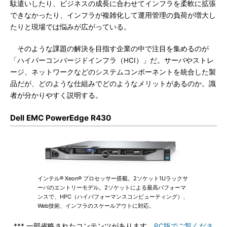
駄遣いしたり、ビジネスの成長に合わせてインフラを柔軟に拡張
できなかったり、インフラが複雑化して運用管理の負荷が増大し
たりと現場では悩みが広がっている。
そのような課題の解決を目指す企業の中で注目を集めるのが
「ハイパーコンバージドインフラ（HCI）」だ。サーバやストレ
ージ、ネットワークなどのシステムコンポーネントを統合した製
品だが、どのような仕組みでどのようなメリットがあるのか。識
者が分かりやすく説明する。
Dell EMC PowerEdge R430
インテル® Xeon® プロセッサー搭載。2ソケット1Uラックサ
ーバのエントリーモデル。2ソケットによる最高パフォーマ
ンスで、HPC（ハイパフォーマンスコンピューティング）、
Web技術、インフラのスケールアウトに対応。
*** 一部省略されたコンテンツがあります。
PC版でご覧くださ