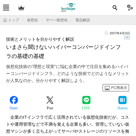
トップ
仮想化
サーバ仮想化
製品解説
2017年4月3日
技術とメリットを分かりやすく解説
いまさら聞けないハイパーコンバージドインフ
ラの基礎の基礎
仮想化技術の“理想と現実”に悩む企業の中で注目を集めるハイパ
ーコンバージドインフラ。どのような技術でどのようなメリット
が人気なのか。分かりやすく解説しよう。
PC用表示
Share
Post
LINE
Hatena
企業のITインフラで広く活用されている仮想化技術だが、コス
トや運用管理などで不満を覚える企業も多い。管理していない仮
想マシンが多く立ち上がってサーバやストレージのリソースを無