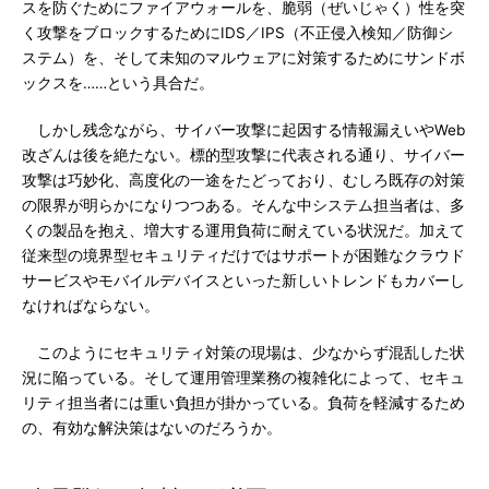
スを防ぐためにファイアウォールを、脆弱（ぜいじゃく）性を突
く攻撃をブロックするためにIDS／IPS（不正侵入検知／防御シ
ステム）を、そして未知のマルウェアに対策するためにサンドボ
ックスを……という具合だ。
しかし残念ながら、サイバー攻撃に起因する情報漏えいやWeb
改ざんは後を絶たない。標的型攻撃に代表される通り、サイバー
攻撃は巧妙化、高度化の一途をたどっており、むしろ既存の対策
の限界が明らかになりつつある。そんな中システム担当者は、多
くの製品を抱え、増大する運用負荷に耐えている状況だ。加えて
従来型の境界型セキュリティだけではサポートが困難なクラウド
サービスやモバイルデバイスといった新しいトレンドもカバーし
なければならない。
このようにセキュリティ対策の現場は、少なからず混乱した状
況に陥っている。そして運用管理業務の複雑化によって、セキュ
リティ担当者には重い負担が掛かっている。負荷を軽減するため
の、有効な解決策はないのだろうか。