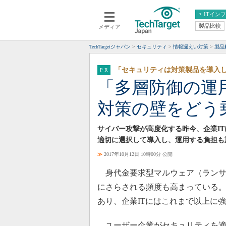
ITイン
製品比較
メディア
クラウド
エンタープライズ
ERP
仮想化
TechTargetジャパン
セキュリティ
情報漏えい対策
製品
データ分析
サーバ＆ストレージ
「セキュリティは対策製品を導⼊
CX
スマートモバイル
「多層防御の運
情報系システム
ネットワーク
対策の壁をどう
システム運用管理
サイバー攻撃が高度化する昨今、企業I
適切に選択して導入し、運用する負担も
≫
2017年10月12日 10時00分 公開
身代金要求型マルウェア（ランサ
にさらされる頻度も高まっている
あり、企業ITにはこれまで以上に
ユーザー企業がセキュリティを適