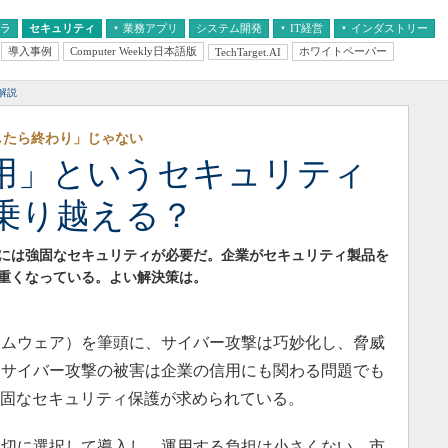
フラ
セキュリティ
業務アプリ
システム開発
IT経営
インダストリー
導入事例
Computer Weekly日本語版
ホワイトペーパー
TechTarget.AI
AI
経営とIT
医療IT
中堅・中小企業とIT
教育IT
解説
したら終わり」じゃない
用」というセキュリティ
乗り越える？
Tには強固なセキュリティが必要だ。企業がセキュリティ製品を
重くなっている。よい解決策は。
ムウェア）を筆頭に、サイバー攻撃は巧妙化し、脅威
。サイバー攻撃の被害は企業の信用にも関わる問題でも
強固なセキュリティ保護が求められている。
切に選択して導入し、運用する負担は小さくない。市