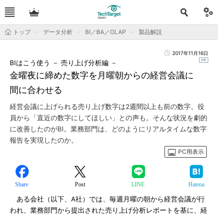
トップ
データ分析
BI／BA／OLAP
製品解説
2017年11月16日
BIはこう使う － 売り上げ分析編 －
金曜夜に締めた数字を月曜朝からの経営会議に
間に合わせる
経営会議に上げられる売り上げ数字は2週間以上も前の数字。役
員から「直近の数字にしてほしい」との声も。そんな状況を劇的
に改善したのがBI。業務部門は、どのようにリアルタイムな数字
報告を実現したのか。
PC用表示
Share
Post
LINE
Hatena
ある会社（以下、A社）では、毎週月曜の朝から経営会議が行
われ、業務部門から提出された売り上げ分析レポートを基に、経