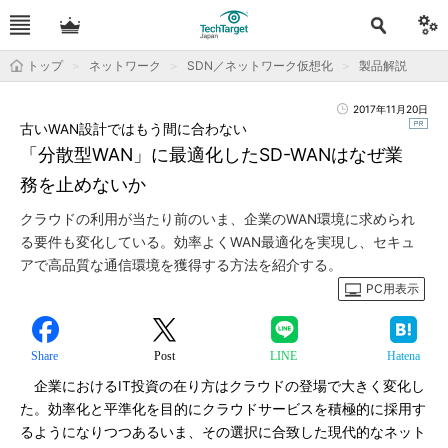
トップ
ネットワーク
SDN／ネットワーク仮想化
製品解説
2017年11月20日
古いWAN設計ではもう間に合わない
「分散型WAN」に最適化したSD-WANはなぜ業
務を止めないか
クラウドの利用が当たり前のいま、企業のWAN環境に求められ
る要件も変化している。効率よくWAN最適化を実現し、セキュ
アで高品質な通信環境を獲得する方法を紹介する。
PC用表示
Share
Post
LINE
Hatena
企業におけるIT投資の在り方はクラウドの登場で大きく変化し
た。効率化と平準化を目的にクラウドサービスを積極的に採用す
るようになりつつあるいま、その選択に合致した現代的なネット