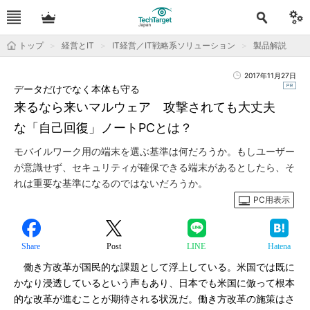
トップ
経営とIT
IT経営／IT戦略系ソリューション
製品解説
2017年11月27日
データだけでなく本体も守る
来るなら来いマルウェア 攻撃されても大丈夫
な「自己回復」ノートPCとは？
モバイルワーク用の端末を選ぶ基準は何だろうか。もしユーザー
が意識せず、セキュリティが確保できる端末があるとしたら、そ
れは重要な基準になるのではないだろうか。
PC用表示
Share
Post
LINE
Hatena
働き方改革が国民的な課題として浮上している。米国では既に
かなり浸透しているという声もあり、日本でも米国に倣って根本
的な改革が進むことが期待される状況だ。働き方改革の施策はさ