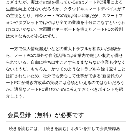
まざまだが、実はその鍵を握っているのはノートPC活用による
生産性向上ではないだろうか。クラウドやスマートデバイスがIT
の主役となり、昨今ノートPCの影は薄い印象だが、スマートフ
ォンやタブレットではやはり全ての業務を十分にこなすというわ
けにはいかない。大画面とキーボードを備えたノートPCの役割
は大きなものがあるはずだ。
一方で個人情報漏えいなどの重大トラブルが相次いだ経験か
ら、ノートPCの屋外や自宅活用には企業内で厳しい制約が課せ
られている。自由に持ち出すことすらままならない企業も少なく
ないようだ。もちろん、かつてのようなトラブルを繰り返すこと
は許されないため、社外でも安心して仕事ができる“新世代のノ
ートPC”が働き方改革の実現には必須といえるのではないだろう
か。適切なノートPC選びのために考えておくべきポイントを紹
介しよう。
会員登録（無料）が必要です
続きを読むには、［続きを読む］ボタンを押して会員登録あ