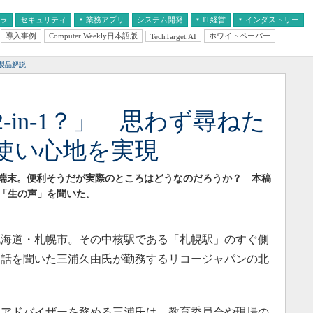
フラ
セキュリティ
業務アプリ
システム開発
IT経営
インダストリー
導入事例
Computer Weekly日本語版
ホワイトペーパー
TechTarget.AI
AI
経営とIT
医療IT
中堅・中小企業とIT
教育IT
製品解説
-in-1？」 思わず尋ねた
使い心地を実現
n-1端末。便利そうだが実際のところはどうなのだろうか？ 本稿
「生の声」を聞いた。
海道・札幌市。その中核駅である「札幌駅」のすぐ側
お話を聞いた三浦久由氏が勤務するリコージャパンの北
アドバイザーを務める三浦氏は、教育委員会や現場の