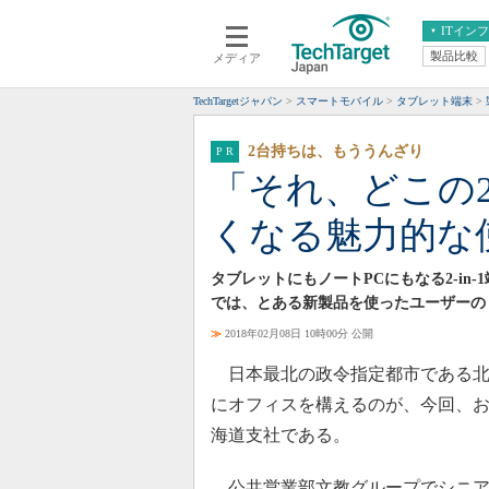
ITイン
製品比較
メディア
クラウド
エンタープライズ
ERP
仮想化
TechTargetジャパン
スマートモバイル
タブレット端末
データ分析
サーバ＆ストレージ
2台持ちは、もううんざり
CX
スマートモバイル
「それ、どこの2
情報系システム
ネットワーク
くなる魅力的な
システム運用管理
タブレットにもノートPCにもなる2-i
では、とある新製品を使ったユーザーの
≫
2018年02月08日 10時00分 公開
日本最北の政令指定都市である北
にオフィスを構えるのが、今回、
海道支社である。
公共営業部文教グループでシニア