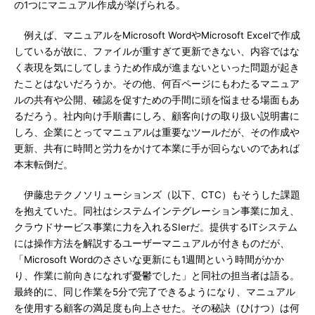
の1つにマニュアル作成が挙げられる。
例えば、マニュアルをMicrosoft WordやMicrosoft Excelで作成
しているが故に、ファイルが重すぎて更新できない、内容ではな
く表現を気にしてしまうため作成が進まないといった問題が起き
たことはないだろうか。その他、何百ページにもわたるマニュア
ルの共有や公開、確認を促すための手間に頭を悩ませる場面もあ
るだろう。社内向け手順書にしろ、顧客向けの取り扱い説明書に
しろ、企業にとってマニュアルは重要なツールだが、その作成や
更新、共有に時間と労力をかけて本業に手が回らないのであれば
本末転倒だ。
伊藤忠テクノソリューションズ（以下、CTC）もそうした課題
を抱えていた。同社はシステムインテグレーション事業に加え、
クラウドサービス事業に力を入れるSIerだ。提供するITシステム
には操作方法を解説するユーザーマニュアルが付きものだが、
「Microsoft Wordのささいな更新にも1週間という時間がかか
り、作業に前向きになれず憂鬱でした」と同社の担当者は語る。
最終的に、同じ作業を5分で完了できるようになり、マニュアル
を使用する顧客の満足度も向上させた。その秘訣（ひけつ）は何