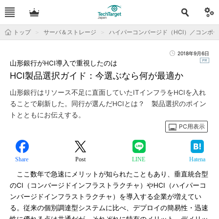
トップ
サーバ＆ストレージ
ハイパーコンバージド（HCI）／コンポ
2018年9月6日
山形銀行がHCI導入で重視したのは
HCI製品選択ガイド：今選ぶなら何が最適か
山形銀行はリソース不足に直面していたITインフラをHCIを入れ
ることで刷新した。同行が選んだHCIとは？ 製品選択のポイン
トとともにお伝えする。
PC用表示
Share
Post
LINE
Hatena
ここ数年で急速にメリットが知られたこともあり、垂直統合型
のCI（コンバージドインフラストラクチャ）やHCI（ハイパーコ
ンバージドインフラストラクチャ）を導入する企業が増えてい
る。従来の個別調達型システムに比べ、デプロイの簡易性・迅速