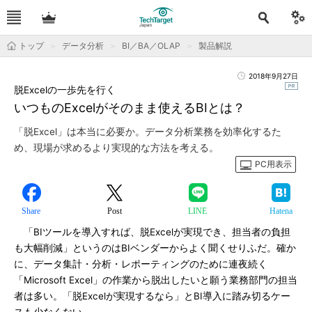
トップ
データ分析
BI／BA／OLAP
製品解説
2018年9月27日
脱Excelの一歩先を行く
いつものExcelがそのまま使えるBIとは？
「脱Excel」は本当に必要か。データ分析業務を効率化するた
め、現場が求めるより実現的な方法を考える。
PC用表示
Share
Post
LINE
Hatena
「BIツールを導入すれば、脱Excelが実現でき、担当者の負担
も大幅削減」というのはBIベンダーからよく聞くせりふだ。確か
に、データ集計・分析・レポーティングのために連夜続く
「Microsoft Excel」の作業から脱出したいと願う業務部門の担当
者は多い。「脱Excelが実現するなら」とBI導入に踏み切るケー