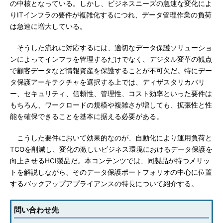
の中核となっている。しかし、ビジネスニーズの急速な変化によ
りITインフラの要件が複雑化するにつれ、データ管理作業の負荷
は急速に増大している。
そうした流れに対応するには、適切なデータ保護ソリューショ
ンによってインフラを管理するだけでなく、デジタル変革の観点
で顧客データなど情報資産を保護することが不可欠だ。特にデー
タ保護アーキテクチャを選択する上では、ディザスタリカバリ
ー、セキュリティ、信頼性、管理性、コスト効率といった要件は
もちろん、ワークロードの規模や複雑さが増しても、拡張性と性
能を確保できることを基本に据える必要がある。
こうした要件において効果的なのが、自動化により運用負荷と
TCOを削減し、変化の激しいビジネス環境におけるデータ保護を
向上させるHCI製品だ。本コンテンツでは、同製品が持つメリッ
トを解説しながら、そのデータ保護ポートフォリオの中心に位置
するバックアップアプライアンスの特長について紹介する。
問い合わせ先