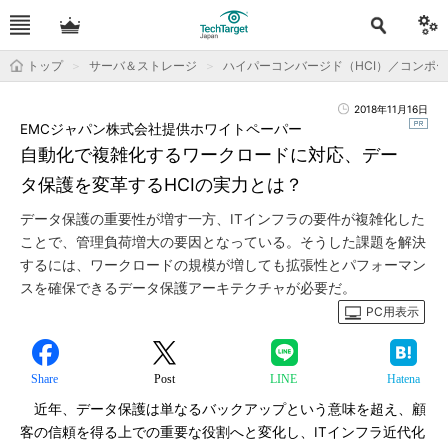
トップ
サーバ＆ストレージ
ハイパーコンバージド（HCI）／コンポ
2018年11月16日
EMCジャパン株式会社提供ホワイトペーパー
自動化で複雑化するワークロードに対応、デー
タ保護を変革するHCIの実力とは？
データ保護の重要性が増す一方、ITインフラの要件が複雑化した
ことで、管理負荷増大の要因となっている。そうした課題を解決
するには、ワークロードの規模が増しても拡張性とパフォーマン
スを確保できるデータ保護アーキテクチャが必要だ。
PC用表示
Share
Post
LINE
Hatena
近年、データ保護は単なるバックアップという意味を超え、顧
客の信頼を得る上での重要な役割へと変化し、ITインフラ近代化