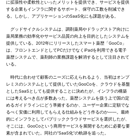
に拡張性や柔軟性といったメリットを提供でき、サービスを提供
する企業もインフラに関するサポート、保守の工数を削減でき
る。しかし、アプリケーションのSaaS化にも課題がある。
グッドサイクルシステムは、調剤薬局やドラッグストア向けに
薬局業務の効率化やサービス品質の向上を目的としたシステムを
提供している。2012年にリリースしたスマート薬歴「GooCo」
は、フロントエンドとしてPCだけでなくiPadを利用できる電子
薬歴システムで、薬剤師の業務課題を解消するとして注目されて
いる。
時代に合わせて顧客のニーズに応えられるよう、当初はオンプ
レミスのシステムとして提供していたGooCoを、クラウドを基盤
としたSaaSとしても提供することに決めたが、インフラの構築
には考えるべき点が多数あった。薬歴システムを扱う上で国の定
めるガイドラインにどう準拠するのか、ユーザー企業に定額でな
るべく安価に利用してもらえる仕組みをどう作るのか――。最終
的にインフラとしてパブリッククラウドサービスを選択したが、
そこには、GooCoという商用サービスを展開するために必要な要
素が含まれていた。同社の“SaaS化”の軌跡を追った。