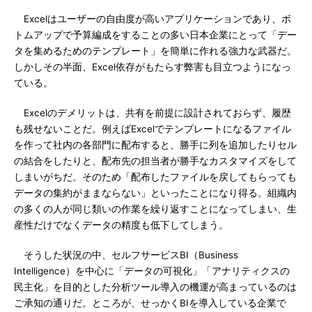
Excelはユーザーの自由度が高いアプリケーションであり、ボ
トムアップで予算編成をすることの多い日本企業にとって「デー
タを集めるためのテンプレート」を簡単に作れる強力な武器だ。
しかしその半面、Excel依存がもたらす弊害も目立つようになっ
ている。
Excelのデメリットは、共有を前提に設計されておらず、履歴
も残せないことだ。例えばExcelでテンプレートになるファイル
を作って社内の各部門に配布すると、勝手に列を追加したりセル
の結合をしたりと、配布先の担当者が勝手なカスタマイズをして
しまいがちだ。そのため「配布したファイルを戻してもらっても
データの集約がままならない」といったことになり得る。組織内
の多くの人が同じ類いの作業を繰り返すことになってしまい、生
産性だけでなくデータの精度も低下してしまう。
そうした状況の中、セルフサービスBI（Business
Intelligence）を中心に「データの可視化」「アナリティクスの
民主化」を目的とした分析ツール導入の機運が高まっているのは
ご承知の通りだ。ところが、せっかくBIを導入している企業で