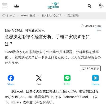
トップ
データ分析
BI／BA／OLAP
製品解説
2019年3月11日
BIからCPM、可視化の次へ
意思決定を導く経営分析、手軽に実現するに
は？
Excel依存からの脱却は多くの企業の共通課題。分析業務を効率
化し、意思決定のスピードを上げるために、どんな方法があるの
だろうか。
PC用表示
Share
Post
LINE
Hatena
「脱Excel」は多くの企業に共通した願いだが、現実的にはな
かなか難しい。特に経営分析における「Microsoft Excel」（以
下、Excel）依存度は今なお高い。