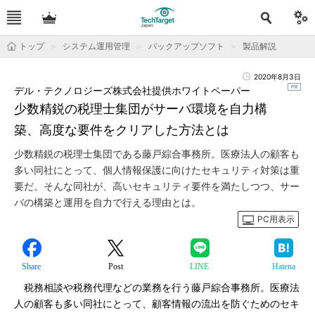
トップ
システム運用管理
バックアップソフト
製品解説
2020年8月3日
デル・テクノロジーズ株式会社提供ホワイトペーパー
少数精鋭の税理士集団がサーバ環境を自力構
築、高度な要件をクリアした方法とは
少数精鋭の税理士集団である藤戸綜合事務所。医療法人の顧客も
多い同社にとって、個人情報保護に向けたセキュリティ対策は重
要だ。そんな同社が、高いセキュリティ要件を満たしつつ、サー
バの構築と運用を自力で行える理由とは。
PC用表示
Share
Post
LINE
Hatena
税務相談や税務代理などの業務を行う藤戸綜合事務所。医療法
人の顧客も多い同社にとって、顧客情報の流出を防ぐためのセキ