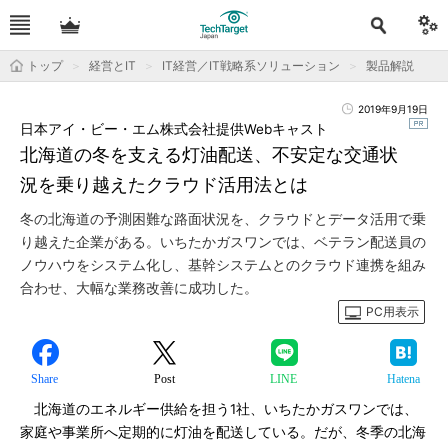
トップ
経営とIT
IT経営／IT戦略系ソリューション
製品解説
2019年9月19日
日本アイ・ビー・エム株式会社提供Webキャスト
北海道の冬を支える灯油配送、不安定な交通状
況を乗り越えたクラウド活用法とは
冬の北海道の予測困難な路面状況を、クラウドとデータ活用で乗
り越えた企業がある。いちたかガスワンでは、ベテラン配送員の
ノウハウをシステム化し、基幹システムとのクラウド連携を組み
合わせ、大幅な業務改善に成功した。
PC用表示
Share
Post
LINE
Hatena
北海道のエネルギー供給を担う1社、いちたかガスワンでは、
家庭や事業所へ定期的に灯油を配送している。だが、冬季の北海