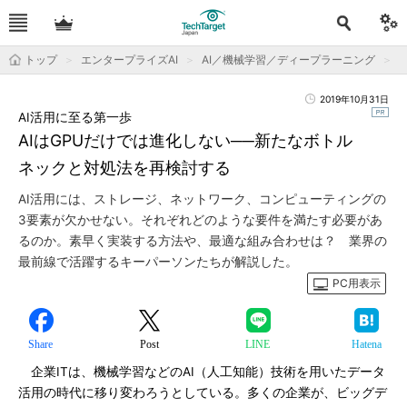
トップ
エンタープライズAI
AI／機械学習／ディープラーニング
2019年10月31日
AI活用に至る第一歩
AIはGPUだけでは進化しない──新たなボトル
ネックと対処法を再検討する
AI活用には、ストレージ、ネットワーク、コンピューティングの
3要素が欠かせない。それぞれどのような要件を満たす必要があ
るのか。素早く実装する方法や、最適な組み合わせは？ 業界の
最前線で活躍するキーパーソンたちが解説した。
PC用表示
Share
Post
LINE
Hatena
企業ITは、機械学習などのAI（人工知能）技術を用いたデータ
活用の時代に移り変わろうとしている。多くの企業が、ビッグデ