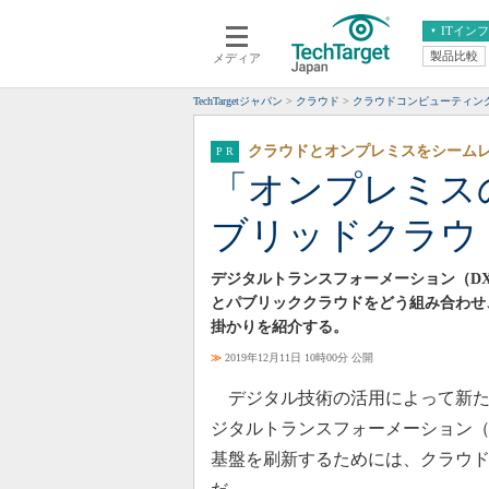
ITイン
製品比較
メディア
クラウド
エンタープライズ
ERP
仮想化
TechTargetジャパン
クラウド
クラウドコンピューティン
データ分析
サーバ＆ストレージ
クラウドとオンプレミスをシーム
CX
スマートモバイル
「オンプレミス
情報系システム
ネットワーク
ブリッドクラウ
システム運用管理
デジタルトランスフォーメーション（D
とパブリッククラウドをどう組み合わせ
掛かりを紹介する。
≫
2019年12月11日 10時00分 公開
デジタル技術の活用によって新た
ジタルトランスフォーメーション（
基盤を刷新するためには、クラウ