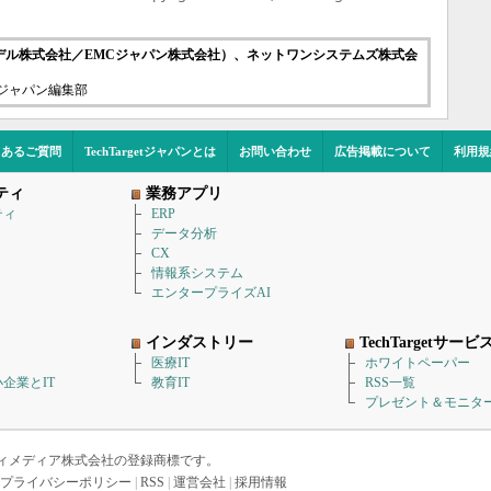
logies（デル株式会社／EMCジャパン株式会社）、ネットワンシステムズ株式会
etジャパン編集部
くあるご質問
TechTargetジャパンとは
お問い合わせ
広告掲載について
利用規
ティ
業務アプリ
ティ
ERP
データ分析
CX
情報系システム
エンタープライズAI
インダストリー
TechTargetサービ
医療IT
ホワイトペーパー
企業とIT
教育IT
RSS一覧
プレゼント＆モニタ
アイティメディア株式会社の登録商標です。
プライバシーポリシー
|
RSS
|
運営会社
|
採用情報