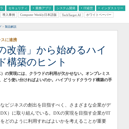
フラ
セキュリティ
業務アプリ
システム開発
IT経営
インダストリー
導入事例
Computer Weekly日本語版
ホワイトペーパー
TechTarget.AI
AI
経営とIT
医療IT
中堅・中小企業とIT
教育IT
グ
製品解説
レスに連携
の改善」から始めるハイ
ド構築のヒント
X）の実現には、クラウドの利用が欠かせない。オンプレミス
、どう使い分ければよいのか。ハイブリッドクラウド構築の手
なビジネスの創出を目指すべく、さまざまな企業がデ
DX）に取り組んでいる。DXの実現を目指す企業がIT
ドをどのように利用すればよいかを考えることが重要