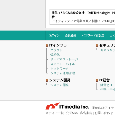
提供：SB C&S株式会社、Dell Techno
社
アイティメディア営業企画／制作：TechTarg
ログイン
会員登録
パスワード再設定
よ
ITインフラ
セキュリ
クラウド
セキュリ
仮想化
サーバ＆ストレージ
スマートモバイル
ネットワーク
システム運用管理
システム開発
IT経営
システム開発
経営とIT
中堅・中小
ITmediaは
メディア一覧
|
公式SNS
|
広告案内
|
お問い合わせ
|