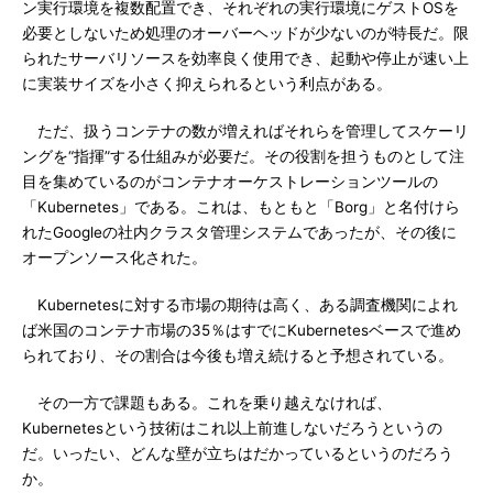
ン実行環境を複数配置でき、それぞれの実行環境にゲストOSを
必要としないため処理のオーバーヘッドが少ないのが特長だ。限
られたサーバリソースを効率良く使用でき、起動や停止が速い上
に実装サイズを小さく抑えられるという利点がある。
ただ、扱うコンテナの数が増えればそれらを管理してスケーリ
ングを“指揮”する仕組みが必要だ。その役割を担うものとして注
目を集めているのがコンテナオーケストレーションツールの
「Kubernetes」である。これは、もともと「Borg」と名付けら
れたGoogleの社内クラスタ管理システムであったが、その後に
オープンソース化された。
Kubernetesに対する市場の期待は高く、ある調査機関によれ
ば米国のコンテナ市場の35％はすでにKubernetesベースで進め
られており、その割合は今後も増え続けると予想されている。
その一方で課題もある。これを乗り越えなければ、
Kubernetesという技術はこれ以上前進しないだろうというの
だ。いったい、どんな壁が立ちはだかっているというのだろう
か。