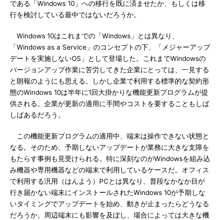
である「Windows 10」への移行を既に済ませたか、もしくは移
行を検討している最中ではないだろうか。
Windows 10はこれまでの「Windows」とは異なり、
「Windows as a Service」のコンセプトの下、「メジャーアップ
デートを実施しないOS」として登場した。これまでWindowsの
バージョンアップ作業に苦労してきた企業にとっては、一見する
と朗報のようにも思える。しかし企業で利用する標準的な契約形
態のWindows 10は半年に1回大掛かりな機能更新プログラムが提
供される。企業が更新の適用に手間やコストを要することもしば
しばあるだろう。
この機能更新プログラムの適用中、端末は操作できない状態と
なる。そのため、予期しないアップデートが業務に大きな支障を
もたらす事例も見受けられる。特に深刻なのがWindowsを組み込
み機器や専用機器などの端末で利用しているケースだ。オフィス
で利用する汎用（はんよう）PCとは異なり、普段なかなか目が
行き届かない端末にインストールされたWindows 10が予期しな
いタイミングでアップデートを始め、動きが止まったらどうなる
だろうか。周辺端末にも影響を及ぼし、場合によっては大きな機