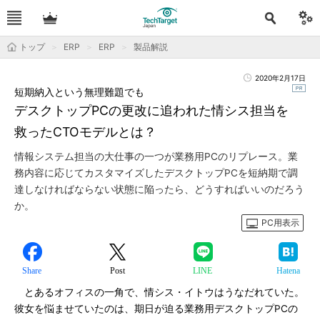
トップ
ERP
ERP
製品解説
2020年2月17日
短期納入という無理難題でも
デスクトップPCの更改に追われた情シス担当を
救ったCTOモデルとは？
情報システム担当の大仕事の一つが業務用PCのリプレース。業
務内容に応じてカスタマイズしたデスクトップPCを短納期で調
達しなければならない状態に陥ったら、どうすればいいのだろう
か。
PC用表示
Share
Post
LINE
Hatena
とあるオフィスの一角で、情シス・イトウはうなだれていた。
彼女を悩ませていたのは、期日が迫る業務用デスクトップPCの