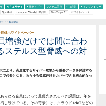
フラ
セキュリティ
業務アプリ
システム開発
IT経営
インダストリー
導入事例
Computer Weekly日本語版
ホワイトペーパー
TechTarget.AI
AI
経営とIT
医療IT
中堅・中小企業とIT
教育IT
リティ
製品解説
社提供ホワイトペーパー
員増強だけでは間に合わ
るステルス型脅威への対
大により、高度化するサイバー攻撃から重要データを保護する
こで必要となる、あらゆる脅威経路をカバーできる統合的なセ
あらゆる企業にとって最優先されるべき課題は、年を
増し続けている。その背景には、クラウドやIoTなどの