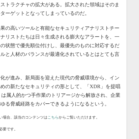
ラストラクチャの拡大がある。拡大された領域はそのま
のターゲットとなってしまっているのだ。
果の高いツールと有能なセキュリティアナリストチー
アナリストたちは日々生成される膨大なアラートを、一
りの状態で優先順位付けし、最優先のものに対応するだ
ールと人材のバランスが最適化されているとはとても言
化が進み、新局面を迎えた現代の脅威環境から、イン
めの新たなセキュリティの形として、「XDR」を提唱
トは属人的かつ手作業のトリアージから解放され、企業
らゆる脅威経路をカバーできるようになるという。
い場合、該当のコンテンツは
こちら
からご覧いただけます。
必要です。