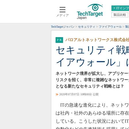
ITイン
製品比較
メディア
クラウド
エンタープライズ
ERP
仮想化
TechTargetジャパン
セキュリティ
ファイアウォール
製
データ分析
サーバ＆ストレージ
パロアルトネットワークス株式会
CX
スマートモバイル
セキュリティ戦
情報系システム
ネットワーク
イアウォール」
システム運用管理
ネットワーク境界が拡大し、アプリケー
リスクを招く、非常に複雑なネットワー
となる新たなセキュリティ戦略とは？
≫
2020年07月07日 10時00分 公開
ITの急速な進化により、ネット
は社内・社外のあらゆる場所に存
している。こうした状況においてI