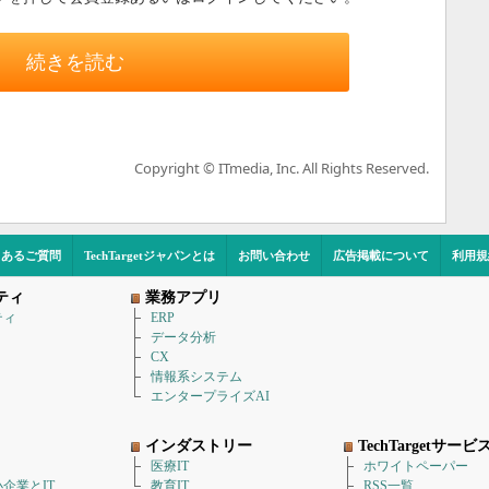
続きを読む
Copyright © ITmedia, Inc. All Rights Reserved.
くあるご質問
TechTargetジャパンとは
お問い合わせ
広告掲載について
利用規
ティ
業務アプリ
ティ
ERP
データ分析
CX
情報系システム
エンタープライズAI
インダストリー
TechTargetサービ
医療IT
ホワイトペーパー
企業とIT
教育IT
RSS一覧