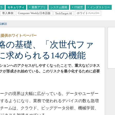
フラ
セキュリティ
業務アプリ
システム開発
IT経営
インダストリー
導入事例
Computer Weekly日本語版
ホワイトペーパー
TechTarget.AI
AI
経営とIT
医療IT
中堅・中小企業とIT
教育IT
品解説
社提供ホワイトペーパー
略の基礎、「次世代ファ
に求められる14の機能
ションへのアクセスがしやすくなったことで、重大なビジネス
クが形成され始めている。このリスクを最小化するために必要
ワークの境界は大幅に広がっている。データやユーザー
在するようになり、業務で使われるデバイスの数も急増
Tチームは、クラウド、ビッグデータ分析、機械学習、