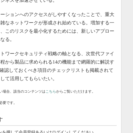
ビジネスを加速させている。
ーションへのアクセスがしやすくなったことで、重大
複雑なネットワークが形成され始めている。増加する一
ら、このリスクを最小化するためには、新しいアプロー
となる。
トワークセキュリティ戦略の軸となる、次世代ファイ
程から製品に求められる14の機能まで網羅的に解説す
で確認しておくべき項目のチェックリストも掲載されて
として活用してもらいたい。
い場合、該当のコンテンツは
こちら
からご覧いただけます。
必要です。
す
ンを押して会員登録あるいはログインしてください。